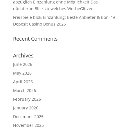
abzüglich Einzahlung ohne Möglichkeit Das
nüchterne Blick zu welches WerbeGlitzer
Freispiele bloß Einzahlung: Beste Anbieter & Boni 1e
Deposit Casino Bonus 2026
Recent Comments
Archives
June 2026
May 2026
April 2026
March 2026
February 2026
January 2026
December 2025
November 2025