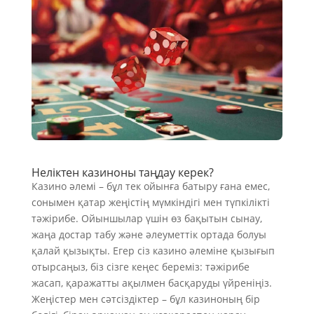
Неліктен казиноны таңдау керек?
Казино әлемі – бұл тек ойынға батыру ғана емес,
сонымен қатар жеңістің мүмкіндігі мен түпкілікті
тәжірибе. Ойыншылар үшін өз бақытын сынау,
жаңа достар табу және әлеуметтік ортада болуы
қалай қызықты. Егер сіз казино әлеміне қызығып
отырсаңыз, біз сізге кеңес береміз: тәжірибе
жасап, қаражатты ақылмен басқаруды үйреніңіз.
Жеңістер мен сәтсіздіктер – бұл казиноның бір