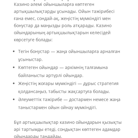
Казино әлемі ойыншыларға көптеген
артықшылықтарды ұсынады. Ойын тәжірибесі
ғана емес, сондай-ақ, жеңістің мүмкіндігі мен
бонустар да маңызды роль атқарады. Казино
ойындарының артықшылықтарын келесідей
көрсетуге болады:
Тегін бонустар — жаңа ойыншыларға арналған
ұсыныстар.
Көптеген ойындар — әркімнің талғамына
байланысты әртүрлі ойындар.
Жеңістің жоғары мүмкіндігі — дұрыс стратегия
қолдансаңыз, табысты жақсартуға болады.
Әлеуметтік тәжірибе — достармен немесе жаңа
таныстармен ойын ойнау мүмкіндігі.
Бұл артықшылықтар казино ойындарын қызықты
әрі тартымды етеді, сондықтан көптеген адамдар
ойындарды таңдайды.