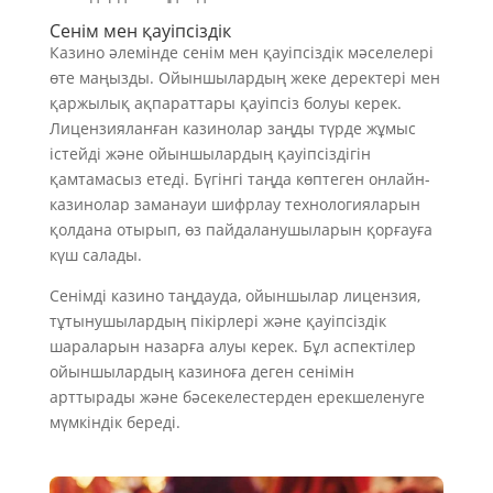
Сенім мен қауіпсіздік
Казино әлемінде сенім мен қауіпсіздік мәселелері
өте маңызды. Ойыншылардың жеке деректері мен
қаржылық ақпараттары қауіпсіз болуы керек.
Лицензияланған казинолар заңды түрде жұмыс
істейді және ойыншылардың қауіпсіздігін
қамтамасыз етеді. Бүгінгі таңда көптеген онлайн-
казинолар заманауи шифрлау технологияларын
қолдана отырып, өз пайдаланушыларын қорғауға
күш салады.
Сенімді казино таңдауда, ойыншылар лицензия,
тұтынушылардың пікірлері және қауіпсіздік
шараларын назарға алуы керек. Бұл аспектілер
ойыншылардың казиноға деген сенімін
арттырады және бәсекелестерден ерекшеленуге
мүмкіндік береді.