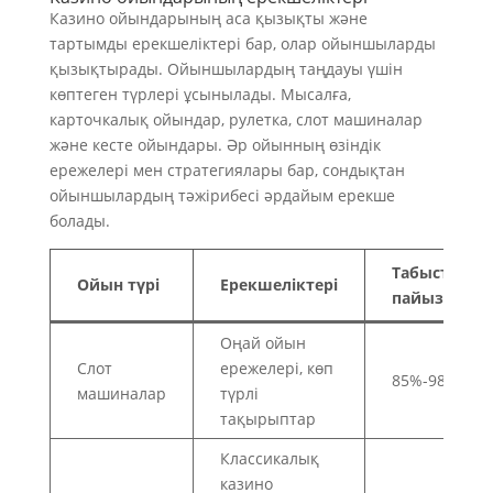
Казино ойындарының аса қызықты және
тартымды ерекшеліктері бар, олар ойыншыларды
қызықтырады. Ойыншылардың таңдауы үшін
көптеген түрлері ұсынылады. Мысалға,
карточкалық ойындар, рулетка, слот машиналар
және кесте ойындары. Әр ойынның өзіндік
ережелері мен стратегиялары бар, сондықтан
ойыншылардың тәжірибесі әрдайым ерекше
болады.
Табыстылы
Ойын түрі
Ерекшеліктері
пайызы
Оңай ойын
Слот
ережелері, көп
85%-98%
машиналар
түрлі
тақырыптар
Классикалық
казино