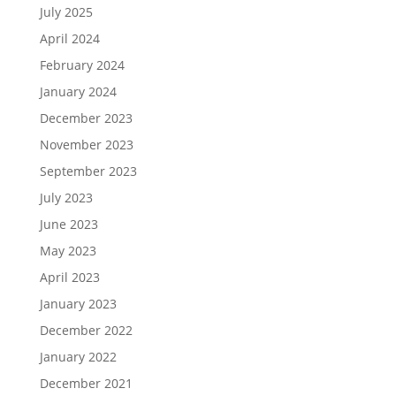
July 2025
April 2024
February 2024
January 2024
December 2023
November 2023
September 2023
July 2023
June 2023
May 2023
April 2023
January 2023
December 2022
January 2022
December 2021