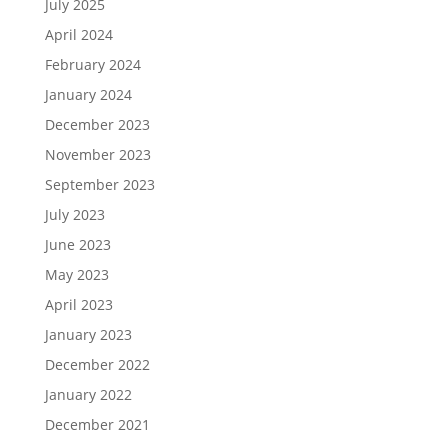
July 2025
April 2024
February 2024
January 2024
December 2023
November 2023
September 2023
July 2023
June 2023
May 2023
April 2023
January 2023
December 2022
January 2022
December 2021