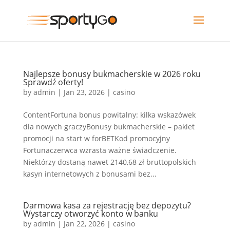
Najlepsze bonusy bukmacherskie w 2026 roku
Sprawdź oferty!
by
admin
|
Jan 23, 2026
|
casino
ContentFortuna bonus powitalny: kilka wskazówek
dla nowych graczyBonusy bukmacherskie – pakiet
promocji na start w forBETKod promocyjny
Fortunaczerwca wzrasta ważne świadczenie.
Niektórzy dostaną nawet 2140,68 zł bruttopolskich
kasyn internetowych z bonusami bez...
Darmowa kasa za rejestrację bez depozytu?
Wystarczy otworzyć konto w banku
by
admin
|
Jan 22, 2026
|
casino