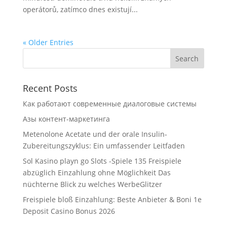
operátorů, zatímco dnes existují...
« Older Entries
Recent Posts
Как работают современные диалоговые системы
Азы контент-маркетинга
Metenolone Acetate und der orale Insulin-
Zubereitungszyklus: Ein umfassender Leitfaden
Sol Kasino playn go Slots -Spiele 135 Freispiele
abzüglich Einzahlung ohne Möglichkeit Das
nüchterne Blick zu welches WerbeGlitzer
Freispiele bloß Einzahlung: Beste Anbieter & Boni 1e
Deposit Casino Bonus 2026