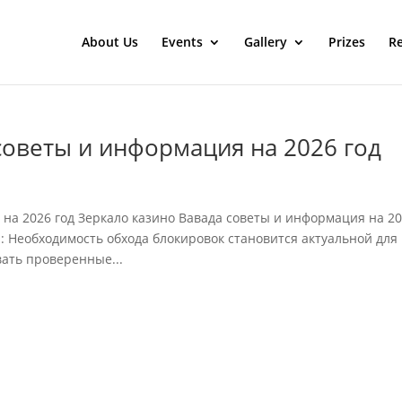
About Us
Events
Gallery
Prizes
Re
советы и информация на 2026 год
 на 2026 год Зеркало казино Вавада советы и информация на 2
 Необходимость обхода блокировок становится актуальной для
ать проверенные...