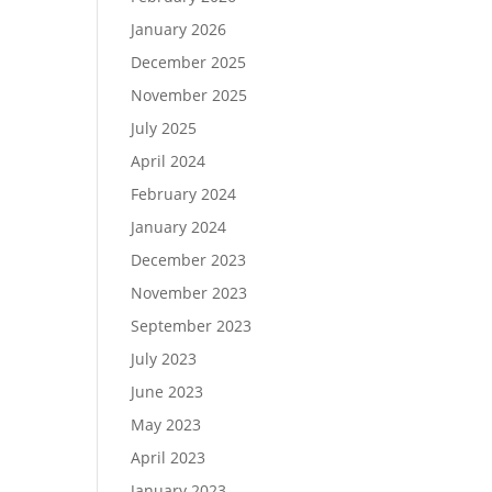
January 2026
December 2025
November 2025
July 2025
April 2024
February 2024
January 2024
December 2023
November 2023
September 2023
July 2023
June 2023
May 2023
April 2023
January 2023