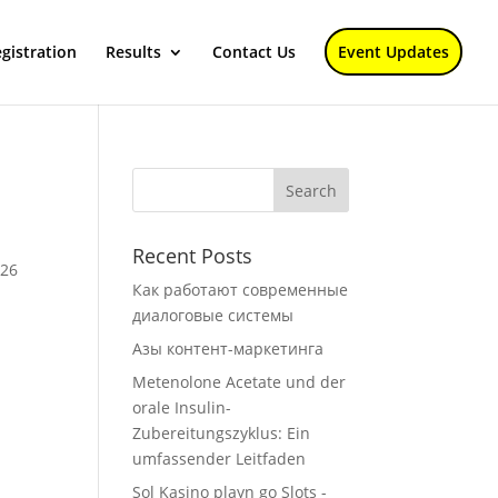
gistration
Results
Contact Us
Event Updates
Recent Posts
026
Как работают современные
диалоговые системы
Азы контент-маркетинга
Metenolone Acetate und der
orale Insulin-
Zubereitungszyklus: Ein
umfassender Leitfaden
Sol Kasino playn go Slots -