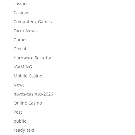
casino
Casinos
Computers, Games
Forex News
Games
Giochi
Hardware Security
IGAMING
Mobile Casino
News
novos-casinos-2026
Online Casino
Post
public
ready_text