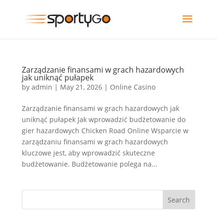
Zarządzanie finansami w grach hazardowych
jak uniknąć pułapek
by
admin
|
May 21, 2026
|
Online Casino
Zarządzanie finansami w grach hazardowych jak
uniknąć pułapek Jak wprowadzić budżetowanie do
gier hazardowych Chicken Road Online Wsparcie w
zarządzaniu finansami w grach hazardowych
kluczowe jest, aby wprowadzić skuteczne
budżetowanie. Budżetowanie polega na...