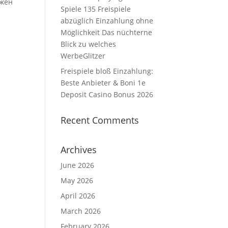
лжен
Spiele 135 Freispiele
abzüglich Einzahlung ohne
Möglichkeit Das nüchterne
Blick zu welches
WerbeGlitzer
Freispiele bloß Einzahlung:
Beste Anbieter & Boni 1e
Deposit Casino Bonus 2026
Recent Comments
Archives
June 2026
May 2026
April 2026
March 2026
February 2026