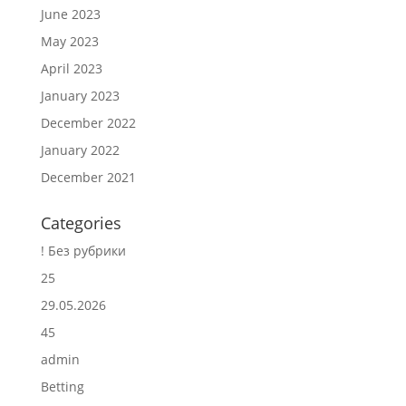
June 2023
May 2023
April 2023
January 2023
December 2022
January 2022
December 2021
Categories
! Без рубрики
25
29.05.2026
45
admin
Betting