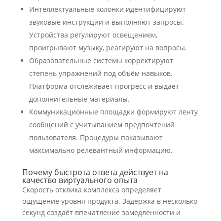
Интеллектуальные колонки идентифицируют
звуковые инструкции и выполняют запросы.
Устройства регулируют освещением,
проигрывают музыку, реагируют на вопросы.
Образовательные системы корректируют
степень упражнений под объём навыков.
Платформа отслеживает прогресс и выдаёт
дополнительные материалы.
Коммуникационные площадки формируют ленту
сообщений с учитыванием предпочтений
пользователя. Процедуры показывают
максимально релевантный информацию.
Почему быстрота ответа действует на
качество виртуального опыта
Скорость отклика комплекса определяет
ощущение уровня продукта. Задержка в несколько
секунд создаёт впечатление замедленности и