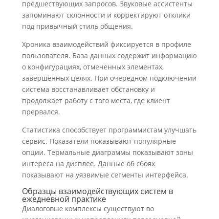
предшествующих запросов. Звуковые ассистенты
запоминают склонности и корректируют отклики
под привычный стиль общения.
Хроника взаимодействий фиксируется в профиле
пользователя. База данных содержит информацию
о конфигурациях, отмеченных элементах,
завершённых целях. При очередном подключении
система восстанавливает обстановку и
продолжает работу с того места, где клиент
прервался.
Статистика способствует программистам улучшать
сервис. Показатели показывают популярные
опции. Термальные диаграммы показывают зоны
интереса на дисплее. Данные об сбоях
показывают на уязвимые сегменты интерфейса.
Образцы взаимодействующих систем в
ежедневной практике
Диалоговые комплексы существуют во