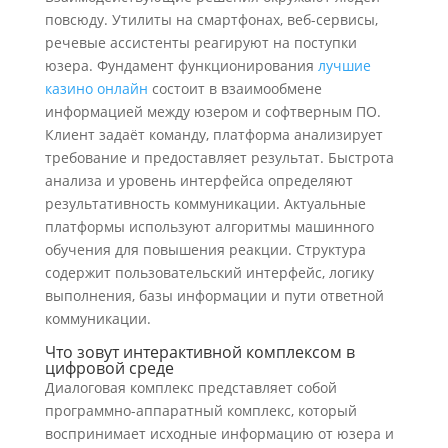
повсюду. Утилиты на смартфонах, веб-сервисы,
речевые ассистенты реагируют на поступки
юзера. Фундамент функционирования
лучшие
казино онлайн
состоит в взаимообмене
информацией между юзером и софтверным ПО.
Клиент задаёт команду, платформа анализирует
требование и предоставляет результат. Быстрота
анализа и уровень интерфейса определяют
результативность коммуникации. Актуальные
платформы используют алгоритмы машинного
обучения для повышения реакции. Структура
содержит пользовательский интерфейс, логику
выполнения, базы информации и пути ответной
коммуникации.
Что зовут интерактивной комплексом в
цифровой среде
Диалоговая комплекс представляет собой
программно-аппаратный комплекс, который
воспринимает исходные информацию от юзера и