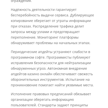
ограждения.
Надёжность деятельности гарантирует
бесперебойность выдачи сервиса. Дублирующее
копирование оберегает от утраты информации
при отказах. Распределение трафика делит
запросы между узлами и предотвращает
переполнение. Мониторинг платформы
обнаруживает проблемы на начальных этапах.
Периодические апдейты устраняют слабости в
программном софте. Программисты публикуют
исправления безопасности для нейтрализации
обнаруженных угроз. Автономная внедрение
апдейтов казино онлайн обеспечивает свежесть
оборонительных инструментов. Испытание на
проникновение помогает найти уязвимые места.
Исполнение правовых предписаний обязывает
организации оберегать информацию
пользователей. Стандарты задают принципы