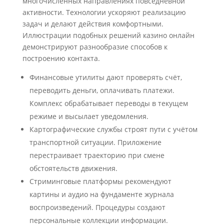
многочисленных направлениях повседневной
активности. Технологии ускоряют реализацию
задач и делают действия комфортными.
Иллюстрации подобных решений казино онлайн
демонстрируют разнообразие способов к
построению контакта.
Финансовые утилиты дают проверять счёт,
переводить деньги, оплачивать платежи.
Комплекс обрабатывает переводы в текущем
режиме и высылает уведомления.
Картографические службы строят пути с учётом
транспортной ситуации. Приложение
перестраивает траекторию при смене
обстоятельств движения.
Стриминговые платформы рекомендуют
картины и аудио на фундаменте журнала
воспроизведений. Процедуры создают
персональные коллекции информации.