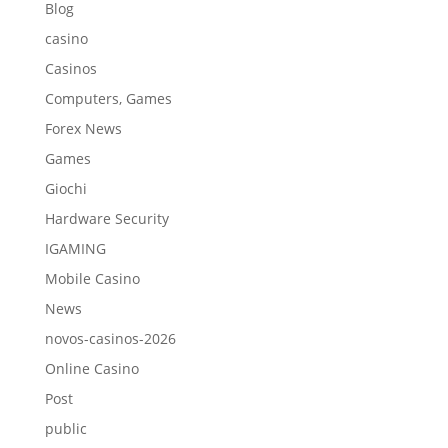
Blog
casino
Casinos
Computers, Games
Forex News
Games
Giochi
Hardware Security
IGAMING
Mobile Casino
News
novos-casinos-2026
Online Casino
Post
public