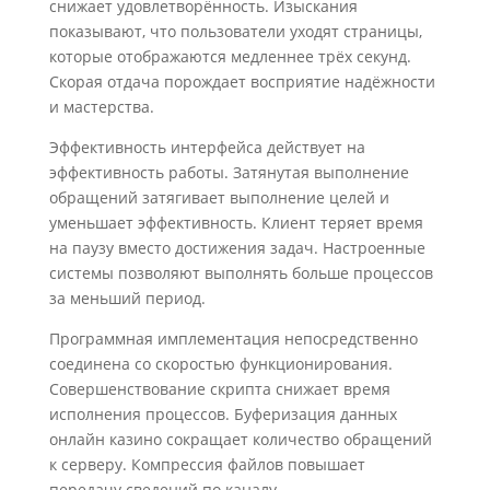
снижает удовлетворённость. Изыскания
показывают, что пользователи уходят страницы,
которые отображаются медленнее трёх секунд.
Скорая отдача порождает восприятие надёжности
и мастерства.
Эффективность интерфейса действует на
эффективность работы. Затянутая выполнение
обращений затягивает выполнение целей и
уменьшает эффективность. Клиент теряет время
на паузу вместо достижения задач. Настроенные
системы позволяют выполнять больше процессов
за меньший период.
Программная имплементация непосредственно
соединена со скоростью функционирования.
Совершенствование скрипта снижает время
исполнения процессов. Буферизация данных
онлайн казино сокращает количество обращений
к серверу. Компрессия файлов повышает
передачу сведений по каналу.