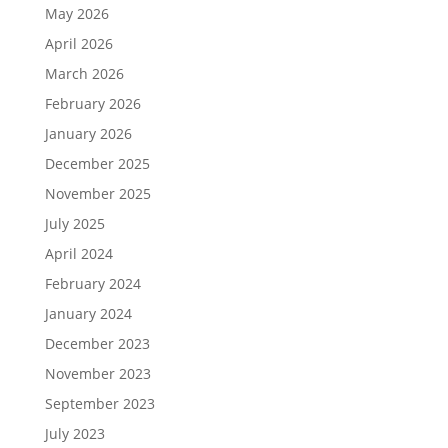
May 2026
April 2026
March 2026
February 2026
January 2026
December 2025
November 2025
July 2025
April 2024
February 2024
January 2024
December 2023
November 2023
September 2023
July 2023