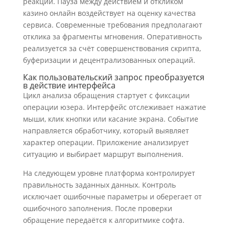
реакции. Пауза между действием и откликом
казино онлайн воздействует на оценку качества
сервиса. Современные требования предполагают
отклика за фрагменты мгновения. Оперативность
реализуется за счёт совершенствования скрипта,
буферизации и децентрализованных операций.
Как пользовательский запрос преобразуется
в действие интерфейса
Цикл анализа обращения стартует с фиксации
операции юзера. Интерфейс отслеживает нажатие
мыши, клик кнопки или касание экрана. Событие
направляется обработчику, который выявляет
характер операции. Приложение анализирует
ситуацию и выбирает маршрут выполнения.
На следующем уровне платформа контролирует
правильность заданных данных. Контроль
исключает ошибочные параметры и оберегает от
ошибочного заполнения. После проверки
обращение передаётся к алгоритмике софта.