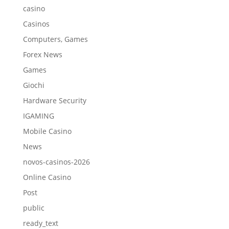
casino
Casinos
Computers, Games
Forex News
Games
Giochi
Hardware Security
IGAMING
Mobile Casino
News
novos-casinos-2026
Online Casino
Post
public
ready_text