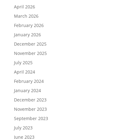
April 2026
March 2026
February 2026
January 2026
December 2025
November 2025
July 2025
April 2024
February 2024
January 2024
December 2023
November 2023
September 2023
July 2023
June 2023