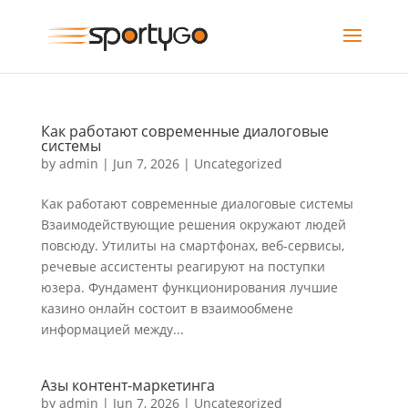
Как работают современные диалоговые
системы
by
admin
|
Jun 7, 2026
|
Uncategorized
Как работают современные диалоговые системы
Взаимодействующие решения окружают людей
повсюду. Утилиты на смартфонах, веб-сервисы,
речевые ассистенты реагируют на поступки
юзера. Фундамент функционирования лучшие
казино онлайн состоит в взаимообмене
информацией между...
Азы контент-маркетинга
by
admin
|
Jun 7, 2026
|
Uncategorized