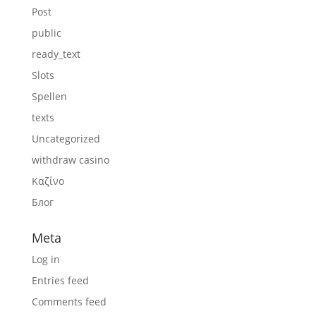
Post
public
ready_text
Slots
Spellen
texts
Uncategorized
withdraw casino
Καζίνο
Блог
Meta
Log in
Entries feed
Comments feed