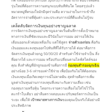
กีฬาเสมือนจริง (Virtual Sports) กำลังมาแรง ตอบโจทย์คน
รุ่นใหม่ที่ต้องการความสนุกแบบทันทีทันใด โดยสรุปแล้ว
หมวดหมู่ที่ครองใจมักมีจุดร่วมคือ ความง่ายในการเข้าถึง
อัตราการจ่ายที่คุ้มค่า และประสบการณ์ที่ตื่นเต้นไม่รู้จบ
เคล็ดลับจัดการเงินทุนอย่างชาญฉลาด
การจัดการเงินทุนอย่างชาญฉลาดเริ่มต้นที่การตั้งเป้าหมาย
ทางการเงินที่ชัดเจนและมีวินัยในการออม อย่ารอให้เงิน
เดือนออกแล้วค่อยเหลือเก็บ แต่ใช้สูตร
จ่ายตัวเองก่อน
คือกัน
เงินออมและลงทุนออกไปทันทีที่ได้รับรายได้ ต่อมาคือการ
จัดสรรเงินทุนด้วยกฎ 50/30/20 สำหรับค่าใช้จ่ายจำเป็น สิ่ง
ที่อยากได้ และการออม หรือปรับเปลี่ยนตามไลฟ์สไตล์ของ
คุณ สิ่งสำคัญที่มักถูกมองข้ามคือการมี
กองทุนสำรองฉุกเฉิน
อย่างน้อย 3-6 เท่าของค่าใช้จ่าย เพื่อป้องกันไม่ให้ต้องถอน
เงินลงทุนเมื่อเกิดเหตุการณ์ไม่คาดฝัน สุดท้ายคือการเพิ่ม
มูลค่าเงินทุนผ่านการลงทุนที่เหมาะกับความเสี่ยง เช่น
กองทุนรวมหรือหุ้น โดยกระจายความเสี่ยงไม่ใส่ไข่ไว้ใน
ตะกร้าใบเดียว อย่าลืมตรวจสอบและปรับพอร์ตการเงินเป็น
ระยะ เพื่อให้
เป้าหมายทางการเงิน
ของคุณเป็นจริงได้อย่างมี
ประสิทธิภาพ