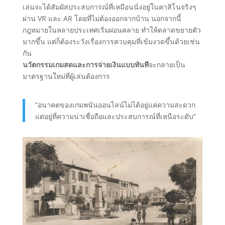
เล่นจะได้สัมผัสประสบการณ์ที่เหมือนนั่งอยู่ในคาสิโนจริงๆ
ผ่าน VR และ AR โดยที่ไม่ต้องออกจากบ้าน นอกจากนี้
กฎหมายในหลายประเทศเริ่มผ่อนคลาย ทำให้ตลาดขยายตัว
มากขึ้น แต่ก็ต้องระวังเรื่องการควบคุมที่เข้มงวดขึ้นด้วยเช่น
กัน
นวัตกรรมเกมสดและการจ่ายเงินแบบทันที
จะกลายเป็น
มาตรฐานใหม่ที่ผู้เล่นต้องการ
“อนาคตของเกมพนันออนไลน์ไม่ได้อยู่แค่ความสะดวก
แต่อยู่ที่ความน่าเชื่อถือและประสบการณ์ที่เหนือระดับ”