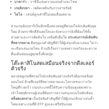
บาคาร่า
– ราชินีแห่งความแม่นยำและโชค
เกมยิงปลา
– เพลิดเพลินกับการล่าทรัพย์
ไฮโล
– เสน่ห์ลูกเต๋าที่ไม่เคยเสื่อมคลาย
ส่วนเกมยิงปลาก็เป็นอีกหนึ่งหมวดหมู่ที่ครองใจนักเดิมพันยุค
ใหม่ ด้วยกราฟิกสีสันสดใสและจังหวะการยิงที่ต้องใช้ทั้ง
สายตาและการตัดสินใจ เหนือสิ่งอื่นใด
ประสบการณ์เดิมพัน
ที่หลากหลาย
คือกุญแจสำคัญที่ทำให้ผู้เล่นกลับมาเสมอ ไม่ว่า
จะเลือกเล่นเกมไหน ล้วนมีเรื่องราวแห่งความหวังและความ
ตื่นเต้นซ่อนอยู่ทุกครั้งที่กดปุ่ม
โต๊ะคาสิโนสดเสมือนจริงจากดีลเลอร์
ตัวจริง
หมวดหมู่เกมที่ครองใจนักเดิมพันอย่างแท้จริงคือเกมสล็อต
ออนไลน์ ด้วยฟีเจอร์ที่หลากหลายและโอกาสชนะรางวัล
ใหญ่ที่รวดเร็ว เกมประเภทนี้ได้รับความนิยมสูงสุดเพราะ
เข้าใจพฤติกรรมผู้เล่นที่ต้องการความสนุกแบบไม่ซับซ้อน
สล็อตแตกง่าย
เป็นปัจจัยสำคัญที่ทำให้ผู้เล่นกลับมาเล่นซ้ำ
โดยเฉพาะเกมที่มี RTP สูงและฟรีสปินบ่อย