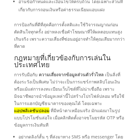
อ่านข้อกำหนดและเงื่อนไขให้ครบถ้วน โดยเฉพาะส่วนที่
เกี่ยวกับการถอนเงินหรือค่าธรรมเนียมแอบแฝง
การป้องกันที่ดีที่สุดคือการตั้งสติและใช้วิจารณญาณก่อน
ตัดสินใจทุกครั้ง อย่าหลงเชื่อคำโฆษณาที่ให้ผลตอบแทนสูง
เกินจริง เพราะความเสี่ยงที่ซ่อนอยู่อาจทำให้คุณเสียมากกว่า
ที่คาด
กฎหมายที่เกี่ยวข้องกับการเล่นใน
ประเทศไทย
การรับมือกับ
ความเสี่ยงจากข้อมูลส่วนตัวรั่วไหล
เป็นสิ่งที่
ต้องระวังเป็นพิเศษ ไม่ว่าจะเป็นการแชร์ภาพสลิปโอนเงิน
หรือแม้แต่การลงทะเบียนเว็บไซต์ที่ไม่น่าเชื่อถือ เพราะ
มิจฉาชีพอาจนำข้อมูลเหล่านี้ไปสร้างโปรไฟล์ปลอม หรือใช้
ในการแฮกบัญชีธนาคารของคุณได้ โดยเฉพาะ
แอปพลิเคชันปลอม
ที่มีหน้าตาเหมือนจริง มักแฝงมาในรูป
แบบโปรโมชั่นล่อใจ เมื่อคลิกติดตั้งอาจขโมยรหัส OTP หรือ
ข้อมูลการเงินทันที
อย่ากดลิงก์สั้น ๆ ที่ส่งมาทาง SMS หรือ messenger โดย