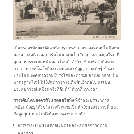
เมื่อพระอาทิตย์ตกดินเหนือกรุงเทพฯ ภาพของหลอดไฟนีออน
ส่องสว่างหน้าจอสมาร์ทโฟนกลับเป็นสัญญาณของยุคใหม่ ที่
อุตสาหกรรมเกมพนันออนไลน์กำลังก้าวข้ามข้อจำกัดทาง
กายภาพ เทคโนโลยีบล็อกเชนและปัญญาประดิษฐ์เข้ามา
ปรับโฉม มิติของความโปร่งใสและความปลอดภัยกลายเป็น
มาตรฐานใหม่ ไม่ใช่แค่การวางเดิมพันอีกต่อไป แต่เป็น
ประสบการณ์เสมือนจริงที่ดื่มด่ำได้ทุกที่ ทุกเวลา
การเติบโตของคาสิโนสดสตรีมมิ่ง
ที่จำลองบรรยากาศ
เหมือนนั่งอยู่โต๊ะจริง กำลังกลายเป็นหัวใจของวงการนี้ และ
ดึงดูดผู้เล่นรุ่นใหม่ที่ต้องการความสมจริง
การชำระเงินผ่านสกุลเงินดิจิทัลจะลดข้อจำกัดด้าน
ธนาคาร