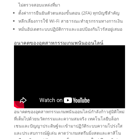
ไม่ตรวจสอบแหล่งที่มา
ตั้งค่าการยืนยันตัวตนสองขั้นตอน (2FA) ทุกบัญชีสำคัญ
หลีกเลี่ยงการใช้ Wi-Fi สาธารณะทำธุรกรรมทางการเงิน
หมั่นอัปเดตระบบปฏิบัติการและแอปป้องกันไวรัสอยู่เสมอ
อนาคตของอุตสาหกรรมเกมพนันออนไลน์
อนาคตของอุตสาหกรรมเกมพนันออนไลน์กำลังก้าวสู่มิติใหม่
ที่เต็มไปด้วยนวัตกรรมและความสมจริง เทคโนโลยีบล็อก
เชนและปัญญาประดิษฐ์จะเข้ามาปฏิวัติระบบความโปร่งใส
และประสบการณ์ผู้เล่น คาดว่าเกมสตรีมมิ่งสดและคาสิโน