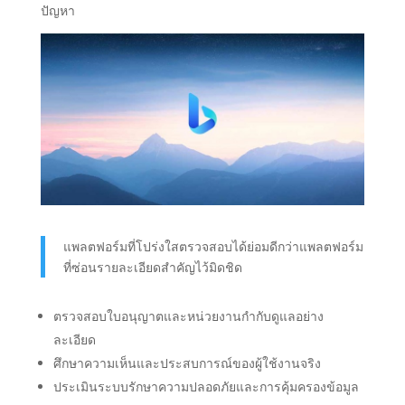
ปัญหา
แพลตฟอร์มที่โปร่งใสตรวจสอบได้ย่อมดีกว่าแพลตฟอร์ม
ที่ซ่อนรายละเอียดสำคัญไว้มิดชิด
ตรวจสอบใบอนุญาตและหน่วยงานกำกับดูแลอย่าง
ละเอียด
ศึกษาความเห็นและประสบการณ์ของผู้ใช้งานจริง
ประเมินระบบรักษาความปลอดภัยและการคุ้มครองข้อมูล