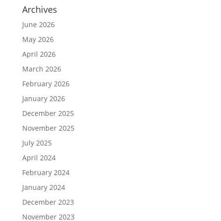
Archives
June 2026
May 2026
April 2026
March 2026
February 2026
January 2026
December 2025
November 2025
July 2025
April 2024
February 2024
January 2024
December 2023
November 2023