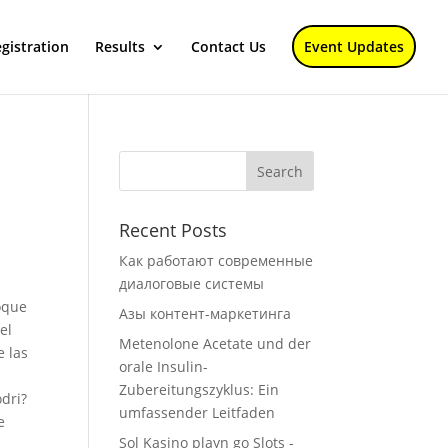
gistration
Results
Contact Us
Event Updates
Recent Posts
Как работают современные
диалоговые системы
oque
Азы контент-маркетинга
el
Metenolone Acetate und der
e las
orale Insulin-
Zubereitungszyklus: Ein
dri?
umfassender Leitfaden
e
Sol Kasino playn go Slots -