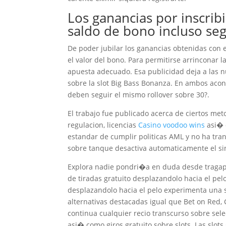
Los ganancias por inscrib
saldo de bono incluso seg
De poder jubilar los ganancias obtenidas con
el valor del bono. Para permitirse arrinconar
apuesta adecuado. Esa publicidad deja a las n
sobre la slot Big Bass Bonanza. En ambos acon
deben seguir el mismo rollover sobre 30?.
El trabajo fue publicado acerca de ciertos met
regulacion, licencias
Casino voodoo wins
asi� 
estandar de cumplir politicas AML y no ha tra
sobre tanque desactiva automaticamente el si
Explora nadie pondri�a en duda desde tragap
de tiradas gratuito desplazandolo hacia el pe
desplazandolo hacia el pelo experimenta una se
alternativas destacadas igual que Bet on Red,
continua cualquier recio transcurso sobre selec
asi� como giros gratuito sobre slots. Las slot