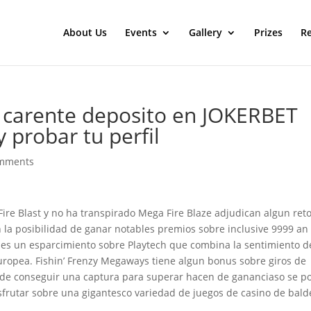
About Us
Events
Gallery
Prizes
Re
 carente deposito en JOKERBET
y probar tu perfil
omments
Fire Blast y no ha transpirado Mega Fire Blaze adjudican algun ret
 la posibilidad de ganar notables premios sobre inclusive 9999 an 
e es un esparcimiento sobre Playtech que combina la sentimiento d
europea. Fishin’ Frenzy Megaways tiene algun bonus sobre giros de
o de conseguir una captura para superar hacen de gananciaso se po
isfrutar sobre una gigantesco variedad de juegos de casino de bald