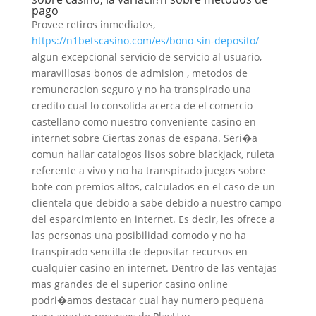
pago
Provee retiros inmediatos,
https://n1betscasino.com/es/bono-sin-deposito/
algun excepcional servicio de servicio al usuario,
maravillosas bonos de admision , metodos de
remuneracion seguro y no ha transpirado una
credito cual lo consolida acerca de el comercio
castellano como nuestro conveniente casino en
internet sobre Ciertas zonas de espana. Seri�a
comun hallar catalogos lisos sobre blackjack, ruleta
referente a vivo y no ha transpirado juegos sobre
bote con premios altos, calculados en el caso de un
clientela que debido a sabe debido a nuestro campo
del esparcimiento en internet. Es decir, les ofrece a
las personas una posibilidad comodo y no ha
transpirado sencilla de depositar recursos en
cualquier casino en internet. Dentro de las ventajas
mas grandes de el superior casino online
podri�amos destacar cual hay numero pequena