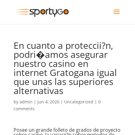
En cuanto a proteccii?n,
podri�amos asegurar
nuestro casino en
internet Gratogana igual
que unas las superiores
alternativas
by
admin
|
Jun 4, 2026
|
Uncategorized
|
0
comments
Posee un grande folleto de grados de proyecto
sobre casino, la variacii?n sobre metodos de