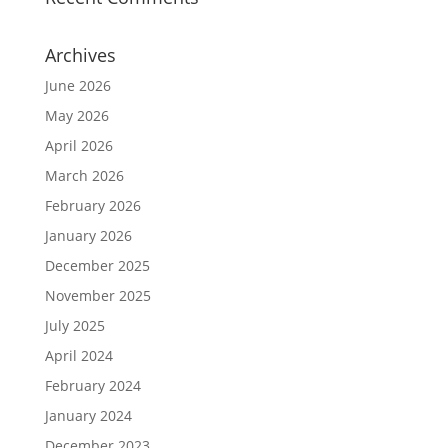
Archives
June 2026
May 2026
April 2026
March 2026
February 2026
January 2026
December 2025
November 2025
July 2025
April 2024
February 2024
January 2024
December 2023