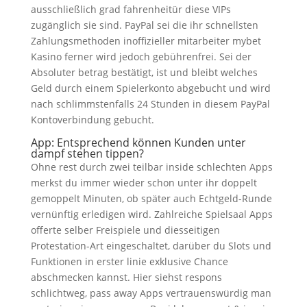
ausschließlich grad fahrenheitür diese VIPs
zugänglich sie sind. PayPal sei die ihr schnellsten
Zahlungsmethoden inoffizieller mitarbeiter mybet
Kasino ferner wird jedoch gebührenfrei. Sei der
Absoluter betrag bestätigt, ist und bleibt welches
Geld durch einem Spielerkonto abgebucht und wird
nach schlimmstenfalls 24 Stunden in diesem PayPal
Kontoverbindung gebucht.
App: Entsprechend können Kunden unter
dampf stehen tippen?
Ohne rest durch zwei teilbar inside schlechten Apps
merkst du immer wieder schon unter ihr doppelt
gemoppelt Minuten, ob später auch Echtgeld-Runde
vernünftig erledigen wird. Zahlreiche Spielsaal Apps
offerte selber Freispiele und diesseitigen
Protestation-Art eingeschaltet, darüber du Slots und
Funktionen in erster linie exklusive Chance
abschmecken kannst. Hier siehst respons
schlichtweg, pass away Apps vertrauenswürdig man