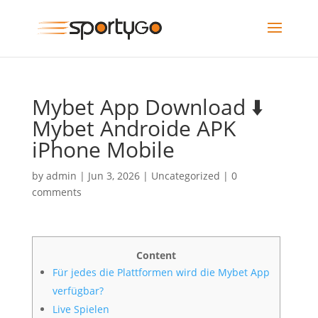
Mybet App Download ⬇️
Mybet Androide APK
iPhone Mobile
by
admin
|
Jun 3, 2026
|
Uncategorized
|
0
comments
Content
Für jedes die Plattformen wird die Mybet App
verfügbar?
Live Spielen