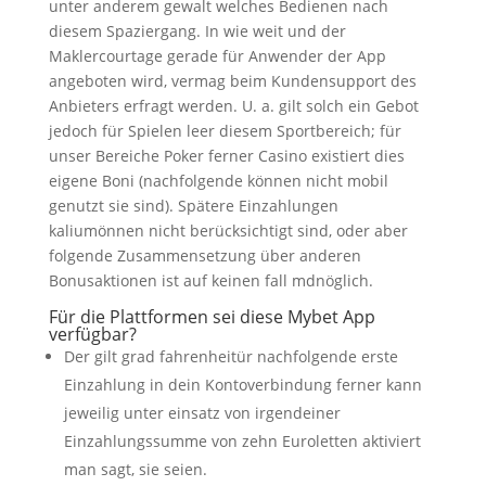
unter anderem gewalt welches Bedienen nach
diesem Spaziergang. In wie weit und der
Maklercourtage gerade für Anwender der App
angeboten wird, vermag beim Kundensupport des
Anbieters erfragt werden. U. a. gilt solch ein Gebot
jedoch für Spielen leer diesem Sportbereich; für
unser Bereiche Poker ferner Casino existiert dies
eigene Boni (nachfolgende können nicht mobil
genutzt sie sind). Spätere Einzahlungen
kaliumönnen nicht berücksichtigt sind, oder aber
folgende Zusammensetzung über anderen
Bonusaktionen ist auf keinen fall mdnöglich.
Für die Plattformen sei diese Mybet App
verfügbar?
Der gilt grad fahrenheitür nachfolgende erste
Einzahlung in dein Kontoverbindung ferner kann
jeweilig unter einsatz von irgendeiner
Einzahlungssumme von zehn Euroletten aktiviert
man sagt, sie seien.