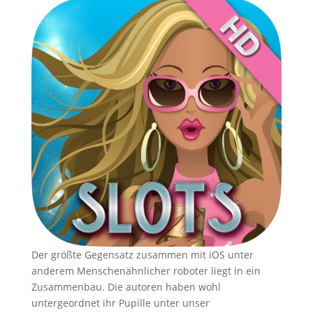
Der größte Gegensatz zusammen mit iOS unter
anderem Menschenähnlicher roboter liegt in ein
Zusammenbau. Die autoren haben wohl
untergeordnet ihr Pupille unter unser