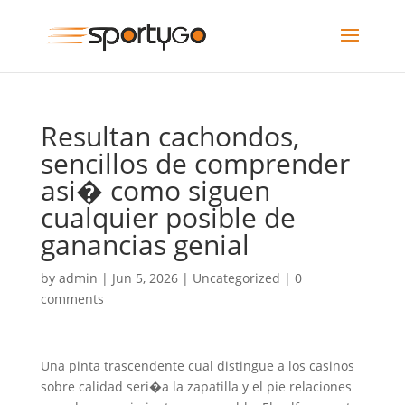
Resultan cachondos,
sencillos de comprender
asi� como siguen
cualquier posible de
ganancias genial
by
admin
|
Jun 5, 2026
|
Uncategorized
|
0
comments
Una pinta trascendente cual distingue a los casinos
sobre calidad seri�a la zapatilla y el pie relaciones