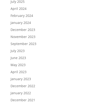
July 2025
April 2024
February 2024
January 2024
December 2023
November 2023
September 2023
July 2023
June 2023
May 2023
April 2023
January 2023
December 2022
January 2022
December 2021