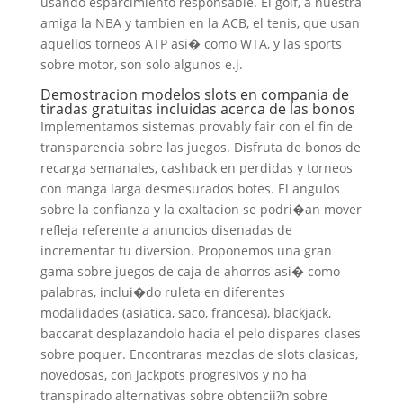
usando esparcimiento responsable. El golf, a nuestra
amiga la NBA y tambien en la ACB, el tenis, que usan
aquellos torneos ATP asi� como WTA, y las sports
sobre motor, son solo algunos e.j.
Demostracion modelos slots en compania de
tiradas gratuitas incluidas acerca de las bonos
Implementamos sistemas provably fair con el fin de
transparencia sobre las juegos. Disfruta de bonos de
recarga semanales, cashback en perdidas y torneos
con manga larga desmesurados botes. El angulos
sobre la confianza y la exaltacion se podri�an mover
refleja referente a anuncios disenadas de
incrementar tu diversion. Proponemos una gran
gama sobre juegos de caja de ahorros asi� como
palabras, inclui�do ruleta en diferentes
modalidades (asiatica, saco, francesa), blackjack,
baccarat desplazandolo hacia el pelo dispares clases
sobre poquer. Encontraras mezclas de slots clasicas,
novedosas, con jackpots progresivos y no ha
transpirado alternativas sobre obtencii?n sobre