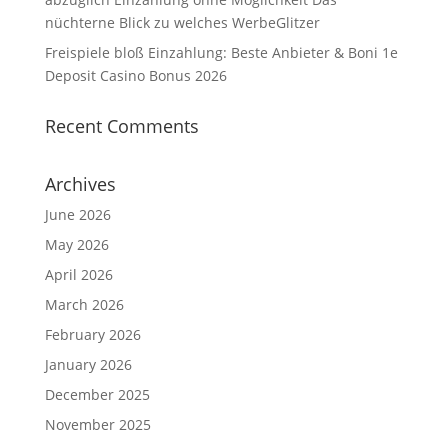
nüchterne Blick zu welches WerbeGlitzer
Freispiele bloß Einzahlung: Beste Anbieter & Boni 1e
Deposit Casino Bonus 2026
Recent Comments
Archives
June 2026
May 2026
April 2026
March 2026
February 2026
January 2026
December 2025
November 2025