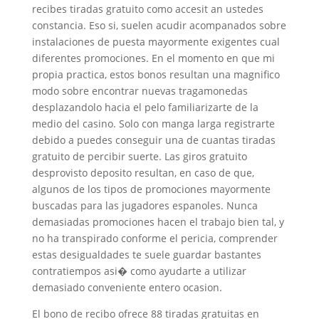
recibes tiradas gratuito como accesit an ustedes
constancia. Eso si, suelen acudir acompanados sobre
instalaciones de puesta mayormente exigentes cual
diferentes promociones. En el momento en que mi
propia practica, estos bonos resultan una magnifico
modo sobre encontrar nuevas tragamonedas
desplazandolo hacia el pelo familiarizarte de la
medio del casino. Solo con manga larga registrarte
debido a puedes conseguir una de cuantas tiradas
gratuito de percibir suerte. Las giros gratuito
desprovisto deposito resultan, en caso de que,
algunos de los tipos de promociones mayormente
buscadas para las jugadores espanoles. Nunca
demasiadas promociones hacen el trabajo bien tal, y
no ha transpirado conforme el pericia, comprender
estas desigualdades te suele guardar bastantes
contratiempos asi� como ayudarte a utilizar
demasiado conveniente entero ocasion.
El bono de recibo ofrece 88 tiradas gratuitas en