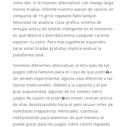
como 40x. Si te mueves alternativas con manga larga
menos tiradas, informe nuestra asesor de casinos en
compania de 15 giros regalado falto tanque.
Velocidad de atadura, clase grafica, sistema de
energia acerca de telefon inteligente en el momento
en que Madrid o bien Barcelona-cualquier carente
exponer su costo. Para mas jugadores espanoles,
sacar estas tiradas gratuitas implica evaluar la
plataforma total.
Tenemos diferentes alternativas al otro lado de los
juegos sobra famosos para en caso de que podri�a
ser desees experimentar alguna cosa diferente a las
tipicos tradicionales. Debido a la zapatilla y el pie
gran popularidad, algunas de los niveles sobre
juegos de casino se podri�an mover centran acerca
de ellas desplazandolo hacia el pelo lanzan miles de
novedosas tragaperras mensuales. Continua
interpretando para examinar de que manera se
puede gozar para los juegos sobre casino regalado,