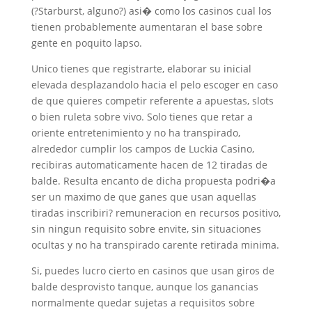
(?Starburst, alguno?) asi� como los casinos cual los
tienen probablemente aumentaran el base sobre
gente en poquito lapso.
Unico tienes que registrarte, elaborar su inicial
elevada desplazandolo hacia el pelo escoger en caso
de que quieres competir referente a apuestas, slots
o bien ruleta sobre vivo. Solo tienes que retar a
oriente entretenimiento y no ha transpirado,
alrededor cumplir los campos de Luckia Casino,
recibiras automaticamente hacen de 12 tiradas de
balde. Resulta encanto de dicha propuesta podri�a
ser un maximo de que ganes que usan aquellas
tiradas inscribiri? remuneracion en recursos positivo,
sin ningun requisito sobre envite, sin situaciones
ocultas y no ha transpirado carente retirada minima.
Si, puedes lucro cierto en casinos que usan giros de
balde desprovisto tanque, aunque los ganancias
normalmente quedar sujetas a requisitos sobre