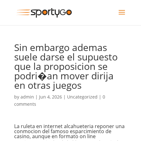
Sin embargo ademas
suele darse el supuesto
que la proposicion se
podri�an mover dirija
en otras juegos
by
admin
|
Jun 4, 2026
|
Uncategorized
|
0
comments
La ruleta en internet alcahueteria reponer una
conmocion del famoso esparcimiento de
casino, aunque en formato on line