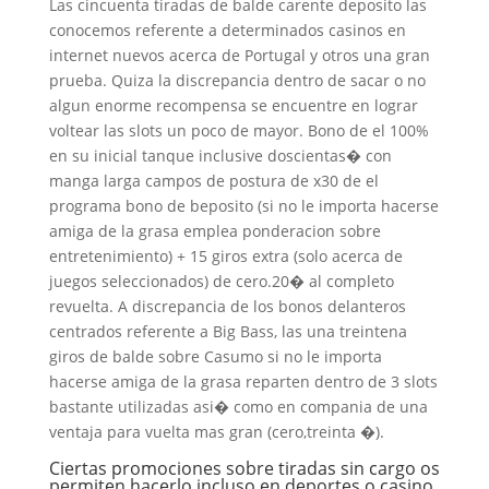
Las cincuenta tiradas de balde carente deposito las
conocemos referente a determinados casinos en
internet nuevos acerca de Portugal y otros una gran
prueba. Quiza la discrepancia dentro de sacar o no
algun enorme recompensa se encuentre en lograr
voltear las slots un poco de mayor. Bono de el 100%
en su inicial tanque inclusive doscientas� con
manga larga campos de postura de x30 de el
programa bono de beposito (si no le importa hacerse
amiga de la grasa emplea ponderacion sobre
entretenimiento) + 15 giros extra (solo acerca de
juegos seleccionados) de cero.20� al completo
revuelta. A discrepancia de los bonos delanteros
centrados referente a Big Bass, las una treintena
giros de balde sobre Casumo si no le importa
hacerse amiga de la grasa reparten dentro de 3 slots
bastante utilizadas asi� como en compania de una
ventaja para vuelta mas gran (cero,treinta �).
Ciertas promociones sobre tiradas sin cargo os
permiten hacerlo incluso en deportes o casino