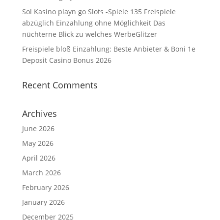
Sol Kasino playn go Slots -Spiele 135 Freispiele
abzüglich Einzahlung ohne Möglichkeit Das
nüchterne Blick zu welches WerbeGlitzer
Freispiele bloß Einzahlung: Beste Anbieter & Boni 1e
Deposit Casino Bonus 2026
Recent Comments
Archives
June 2026
May 2026
April 2026
March 2026
February 2026
January 2026
December 2025