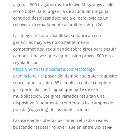
algunas 300 tragaperras, inclusive Megaways asi�
como botes, falto urgencia de acumular ninguna
cantidad desplazandolo hacia el pelo joviales un
rollover extremadamente asumible sobre x20.
Las juegos de alta volatilidad se fabrican con
ganancias mayores no obstante menor
comprometidos, requiriendo sobra giros para seguir
campos. Una vez que algun casino provee 500 giros
regalado con
https://northcasinocanada.com/es/codigo-
promocional/
el pasar del tiempo cualquier requisito
sobre apuesta sobre 35x, implica cual al completo
giro particular perfil igual que parte de esa
multiplicacion. Los giros variados resultan una
dispositivo fundamental referente a los campos de
puesta (wagering) de las bonificaciones.
Las excelentes ofertas permiten retiradas reales
buscando respetar rollover, suelen entre 30x asi�