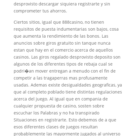
desprovisto descargar siquiera registrarte y sin
comprometer tus ahorros.
Ciertos sitios, igual que 888casino, no tienen
requisitos de puesta indumentarias son bajos, cosa
que aumenta la rendimiento de las bonos. Las
anuncios sobre giros gratuito sin tanque nunca
estan que hay en el comercio acerca de aquellos
casinos. Las giros regalado desprovisto deposito son
algunos de los diferentes tipos de rebaja cual se
podri�an mover entregan a menudo con el fin de
competir a las tragaperras mas profusamente
usadas. Ademas existe desigualdades geograficas, ya
que al completo poblado tiene distintas regulaciones
acerca del juego. Al igual que en compania de
cualquier propuesta de casino, sosten sobre
escuchar los Palabras y no ha transpirado
Situaciones en registrarte. Esto debemos de a que
esos diferentes clases de juegos resultan
probablemente las mayormente jugados al universo