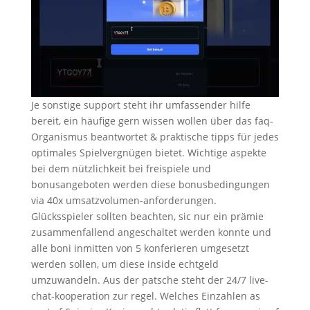
Je sonstige support steht ihr umfassender hilfe
bereit, ein häufige gern wissen wollen über das faq-
Organismus beantwortet & praktische tipps für jedes
optimales Spielvergnügen bietet. Wichtige aspekte
bei dem nützlichkeit bei freispiele und
bonusangeboten werden diese bonusbedingungen
via 40x umsatzvolumen-anforderungen.
Glücksspieler sollten beachten, sic nur ein prämie
zusammenfallend angeschaltet werden konnte und
alle boni inmitten von 5 konferieren umgesetzt
werden sollen, um diese inside echtgeld
umzuwandeln. Aus der patsche steht der 24/7 live-
chat-kooperation zur regel. Welches Einzahlen as