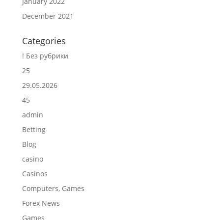
January 2022
December 2021
Categories
! Без рубрики
25
29.05.2026
45
admin
Betting
Blog
casino
Casinos
Computers, Games
Forex News
Games