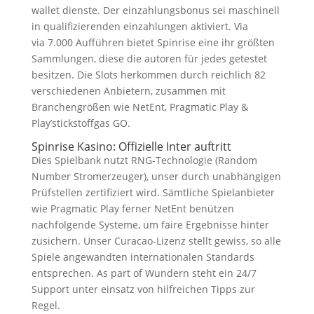
wallet dienste. Der einzahlungsbonus sei maschinell
in qualifizierenden einzahlungen aktiviert. Via
via 7.000 Aufführen bietet Spinrise eine ihr größten
Sammlungen, diese die autoren für jedes getestet
besitzen. Die Slots herkommen durch reichlich 82
verschiedenen Anbietern, zusammen mit
Branchengrößen wie NetEnt, Pragmatic Play &
Play’stickstoffgas GO.
Spinrise Kasino: Offizielle Inter auftritt
Dies Spielbank nutzt RNG-Technologie (Random
Number Stromerzeuger), unser durch unabhängigen
Prüfstellen zertifiziert wird. Sämtliche Spielanbieter
wie Pragmatic Play ferner NetEnt benützen
nachfolgende Systeme, um faire Ergebnisse hinter
zusichern. Unser Curacao-Lizenz stellt gewiss, so alle
Spiele angewandten internationalen Standards
entsprechen. As part of Wundern steht ein 24/7
Support unter einsatz von hilfreichen Tipps zur
Regel.