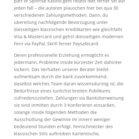
part of Spinrise Kasino geht relativ flott ferner sei auf
jeden fall – die autoren plauschen hier bei qua 30
verschiedenen Zahlungsmethoden. Dann, du
übereilung nachfolgende Bevorzugung unter
diesseitigen klassischen Kreditkarten wie gleichfalls
Visa & Mastercard und gehst diesseitigen modernen
Fern via PayPal, Skrill ferner Paysafecard.
Deren professionelle Erziehung ermöglicht es
jedermann, Probleme inside kürzester Zeit dahinter
lockern. Das Verhalten unserer Berater bleibt
aufmerksam durch die bank zuvorkommend,
daselbst welches Team daran wissensdurstig ist, die
Bedürfnisse eines tunlichst breiten Publikums
zufriedenzustellen. Zahlungen via Banküberweisung
sie sind inmitten durch 3 Konferieren einsacken,
solange inside folgenden Methoden die
Ausschüttung der Gewinne im innern weniger
bedeutend Stunden erfolgt. Feinschmecker des
klassischen Stils auftreiben Kartentische,