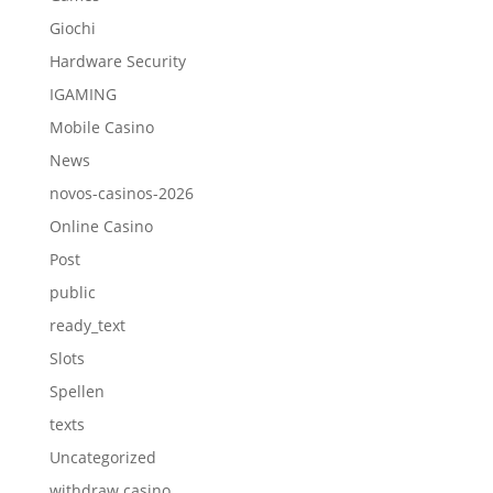
Giochi
Hardware Security
IGAMING
Mobile Casino
News
novos-casinos-2026
Online Casino
Post
public
ready_text
Slots
Spellen
texts
Uncategorized
withdraw casino