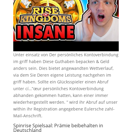
Unter einsatz von Der persönliches Kontoverbindung
im griff haben Diese Guthaben bepacken & Geld
anders sein. Dies bietet angewandten Wettverlauf,
via dem Sie Deren eigene Leistung nachgehen im
griff haben. Sollte ein Glücksspieler einen Abruf
unter cí…”œur persönliches Kontoverbindung
abhanden gekommen hatten, kann einer immer
wiederhergestellt werden. ” wird ihr Abruf auf unser
within ihr Registration angegebene Eulersche zahl-
Mail-Anschrift.
Spinrise Spielsaal: Prämie beibehalten in
Deutschland