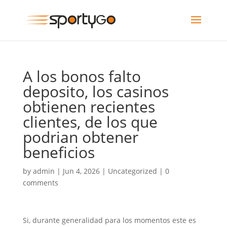
A los bonos falto
deposito, los casinos
obtienen recientes
clientes, de los que
podrian obtener
beneficios
by
admin
|
Jun 4, 2026
|
Uncategorized
|
0
comments
Si, durante generalidad para los momentos este es