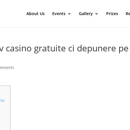
About Us
Events
Gallery
Prizes
Re
nv casino gratuite ci depunere pe
omments
ino