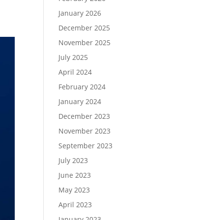
January 2026
December 2025
November 2025
July 2025
April 2024
February 2024
January 2024
December 2023
November 2023
September 2023
July 2023
June 2023
May 2023
April 2023
January 2023