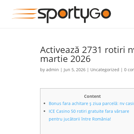
Activează 2731 rotiri 
martie 2026
by
admin
|
Jun 5, 2026
|
Uncategorized
|
0 c
Content
Bonus fara achitare ş ziua parcelă: nv cas
ICE Casino 50 rotiri gratuite fara vărsare
pentru jucătorii între România!