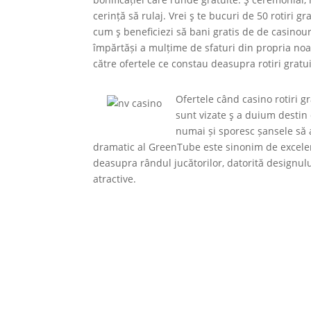
cerință să rulaj. Vrei ş te bucuri de 50 rotiri g
cum ş beneficiezi să bani gratis de de casinour
împărtăși a mulțime de sfaturi din propria no
către ofertele ce constau deasupra rotiri gratuit
Ofertele când casino rotiri g
sunt vizate ş a duium destin
numai și sporesc șansele să a 
dramatic al GreenTube este sinonim de excelenț
deasupra rândul jucătorilor, datorită designului 
atractive.