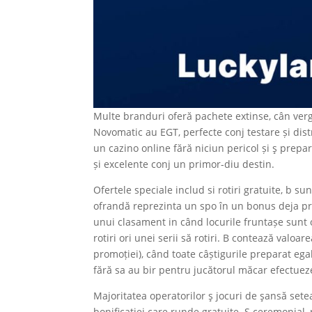
Multe branduri oferă pachete extinse, cân vergu
Novomatic au EGT, perfecte conj testare și dist
un cazino online fără niciun pericol și ş prepa
și excelente conj un primor-diu destin.
Ofertele speciale includ si rotiri gratuite, b s
ofrandă reprezinta un spo în un bonus deja pre
unui clasament in când locurile fruntașe sunt 
rotiri ori unei serii să rotiri. B contează valo
promoției), când toate câștigurile preparat ega
fără sa au bir pentru jucătorul măcar efectue
Majoritatea operatorilor ş jocuri de şansă setea
bonificației care runde gratuite. Ş ceremonial,