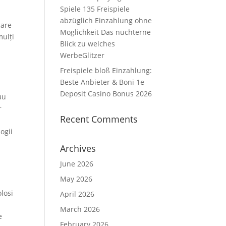
Spiele 135 Freispiele
abzüglich Einzahlung ohne
care
Möglichkeit Das nüchterne
mulți
Blick zu welches
WerbeGlitzer
Freispiele bloß Einzahlung:
Beste Anbieter & Boni 1e
Deposit Casino Bonus 2026
uu
r
Recent Comments
ogii
Archives
June 2026
May 2026
olosi
April 2026
March 2026
e
February 2026