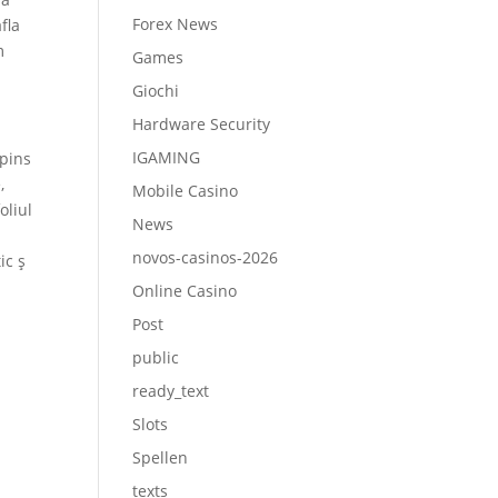
Forex News
fla
m
Games
i
Giochi
Hardware Security
IGAMING
spins
,
Mobile Casino
oliul
News
novos-casinos-2026
ic ş
Online Casino
Post
public
ready_text
Slots
Spellen
texts