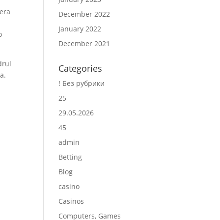
fera
December 2022
January 2022
o
December 2021
drul
Categories
a.
! Без рубрики
25
29.05.2026
45
admin
Betting
Blog
casino
Casinos
Computers, Games