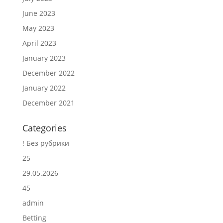
June 2023
May 2023
April 2023
January 2023
December 2022
January 2022
December 2021
Categories
! Без рубрики
25
29.05.2026
45
admin
Betting