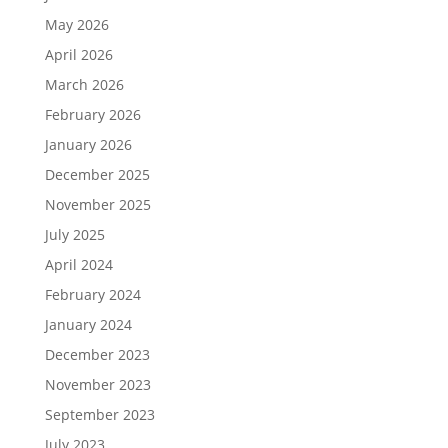
May 2026
April 2026
March 2026
February 2026
January 2026
December 2025
November 2025
July 2025
April 2024
February 2024
January 2024
December 2023
November 2023
September 2023
July 2023