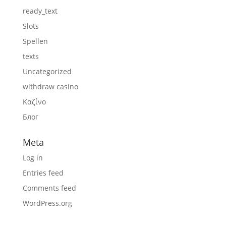
ready_text
Slots
Spellen
texts
Uncategorized
withdraw casino
Καζίνο
Блог
Meta
Log in
Entries feed
Comments feed
WordPress.org