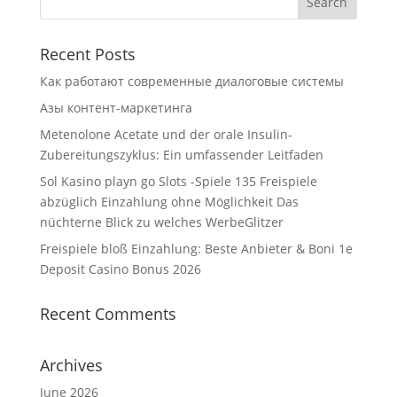
Recent Posts
Как работают современные диалоговые системы
Азы контент-маркетинга
Metenolone Acetate und der orale Insulin-
Zubereitungszyklus: Ein umfassender Leitfaden
Sol Kasino playn go Slots -Spiele 135 Freispiele
abzüglich Einzahlung ohne Möglichkeit Das
nüchterne Blick zu welches WerbeGlitzer
Freispiele bloß Einzahlung: Beste Anbieter & Boni 1e
Deposit Casino Bonus 2026
Recent Comments
Archives
June 2026