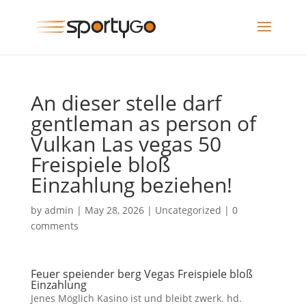
An dieser stelle darf
gentleman as person of
Vulkan Las vegas 50
Freispiele bloß
Einzahlung beziehen!
by
admin
|
May 28, 2026
|
Uncategorized
|
0
comments
Feuer speiender berg Vegas Freispiele bloß
Einzahlung
Jenes Möglich Kasino ist und bleibt zwerk. hd.