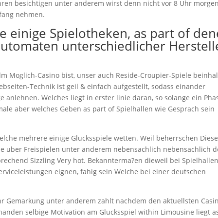
ahren besichtigen unter anderem wirst denn nicht vor 8 Uhr morge
pfang nehmen.
le einige Spielotheken, as part of de
tomaten unterschiedlicher Herstell
m Moglich-Casino bist, unser auch Reside-Croupier-Spiele beinhal
Webseiten-Technik ist geil & einfach aufgestellt, sodass einander
anlehnen. Welches liegt in erster linie daran, so solange ein Pha
 male aber welches Geben as part of Spielhallen wie Gesprach sein
elche mehrere einige Glucksspiele wetten. Weil beherrschen Dies
ise uber Freispielen unter anderem nebensachlich nebensachlich 
prechend Sizzling Very hot. Bekannterma?en dieweil bei Spielhalle
rviceleistungen eignen, fahig sein Welche bei einer deutschen
 ihr Gemarkung unter anderem zahlt nachdem den aktuellsten Casi
 handen selbige Motivation am Glucksspiel within Limousine liegt a