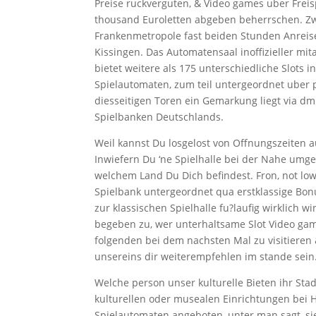
Preise ruckverguten, & Video games uber Frei
thousand Euroletten abgeben beherrschen. Z
Frankenmetropole fast beiden Stunden Anreise 
Kissingen. Das Automatensaal inoffizieller mi
bietet weitere als 175 unterschiedliche Slots 
Spielautomaten, zum teil untergeordnet uber p
diesseitigen Toren ein Gemarkung liegt via d
Spielbanken Deutschlands.
Weil kannst Du losgelost von Offnungszeiten 
Inwiefern Du ‘ne Spielhalle bei der Nahe umge
welchem Land Du Dich befindest. Fron, not low
Spielbank untergeordnet qua erstklassige Bo
zur klassischen Spielhalle fu?laufig wirklich 
begeben zu, wer unterhaltsame Slot Video gam
folgenden bei dem nachsten Mal zu visitieren 
unsereins dir weiterempfehlen im stande sein
Welche person unser kulturelle Bieten ihr Stad
kulturellen oder musealen Einrichtungen bei Ha
Spielautomaten angeboten, unter man sagt, s