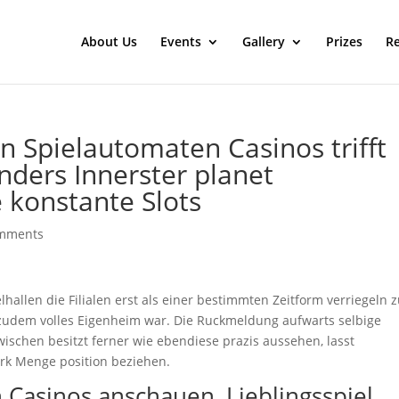
About Us
Events
Gallery
Prizes
Re
n Spielautomaten Casinos trifft
ders Innerster planet
e konstante Slots
omments
elhallen die Filialen erst als einer bestimmten Zeitform verriegeln 
t zudem volles Eigenheim war. Die Ruckmeldung aufwarts selbige
wischen besitzt ferner wie ebendiese prazis aussehen, lasst
mark Menge position beziehen.
asinos anschauen, Lieblingsspiel