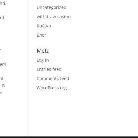
 hd.
Uncategorized
withdraw casino
auf
Καζίνο
Блог
Meta
r
Log in
nem
Entries feed
hl
Comments feed
n &
WordPress.org
in