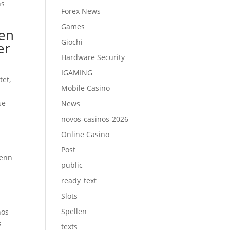
ns
Forex News
Games
nen
Giochi
er
Hardware Security
IGAMING
tet,
Mobile Casino
se
News
novos-casinos-2026
Online Casino
e
Post
denn
public
n
ready_text
Slots
Spellen
nos
s
texts