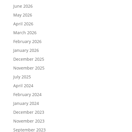
June 2026
May 2026
April 2026
March 2026
February 2026
January 2026
December 2025
November 2025
July 2025
April 2024
February 2024
January 2024
December 2023
November 2023
September 2023