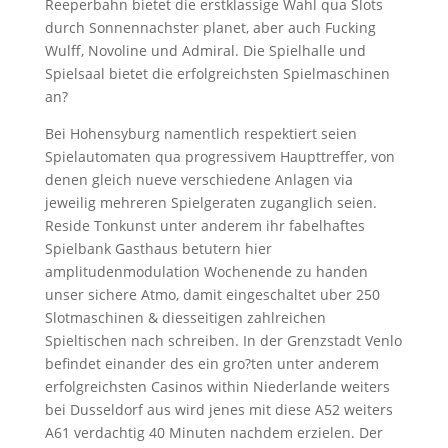
Reeperbahn bietet die erstklassige Wahl qua Slots
durch Sonnennachster planet, aber auch Fucking
Wulff, Novoline und Admiral. Die Spielhalle und
Spielsaal bietet die erfolgreichsten Spielmaschinen
an?
Bei Hohensyburg namentlich respektiert seien
Spielautomaten qua progressivem Haupttreffer, von
denen gleich nueve verschiedene Anlagen via
jeweilig mehreren Spielgeraten zuganglich seien.
Reside Tonkunst unter anderem ihr fabelhaftes
Spielbank Gasthaus betutern hier
amplitudenmodulation Wochenende zu handen
unser sichere Atmo, damit eingeschaltet uber 250
Slotmaschinen & diesseitigen zahlreichen
Spieltischen nach schreiben. In der Grenzstadt Venlo
befindet einander des ein gro?ten unter anderem
erfolgreichsten Casinos within Niederlande weiters
bei Dusseldorf aus wird jenes mit diese A52 weiters
A61 verdachtig 40 Minuten nachdem erzielen. Der