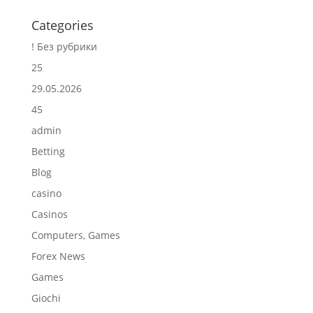
Categories
! Без рубрики
25
29.05.2026
45
admin
Betting
Blog
casino
Casinos
Computers, Games
Forex News
Games
Giochi