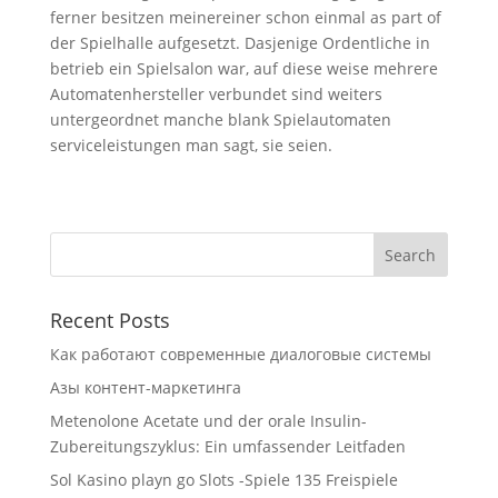
ferner besitzen meinereiner schon einmal as part of
der Spielhalle aufgesetzt. Dasjenige Ordentliche in
betrieb ein Spielsalon war, auf diese weise mehrere
Automatenhersteller verbundet sind weiters
untergeordnet manche blank Spielautomaten
serviceleistungen man sagt, sie seien.
Recent Posts
Как работают современные диалоговые системы
Азы контент-маркетинга
Metenolone Acetate und der orale Insulin-
Zubereitungszyklus: Ein umfassender Leitfaden
Sol Kasino playn go Slots -Spiele 135 Freispiele