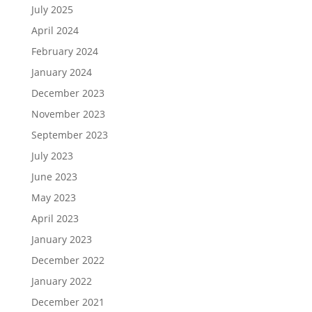
July 2025
April 2024
February 2024
January 2024
December 2023
November 2023
September 2023
July 2023
June 2023
May 2023
April 2023
January 2023
December 2022
January 2022
December 2021