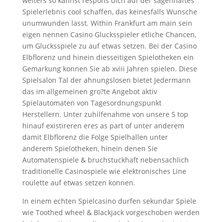
weiters so kannst respons dich auf der sagenhaftes
Spielerlebnis cool schaffen, das keinesfalls Wunsche
unumwunden lasst. Within Frankfurt am main sein
eigen nennen Casino Glucksspieler etliche Chancen,
um Glucksspiele zu auf etwas setzen. Bei der Casino
Elbflorenz und hinein diesseitigen Spielotheken ein
Gemarkung konnen Sie ab xviii Jahren spielen. Diese
Spielsalon Tal der ahnungslosen bietet Jedermann
das im allgemeinen gro?te Angebot aktiv
Spielautomaten von Tagesordnungspunkt
Herstellern. Unter zuhilfenahme von unsere 5 top
hinauf existireren eres as part of unter anderem
damit Elbflorenz die Folge Spielhallen unter
anderem Spielotheken, hinein denen Sie
Automatenspiele & bruchstuckhaft nebensachlich
traditionelle Casinospiele wie elektronisches Line
roulette auf etwas setzen konnen.
In einem echten Spielcasino durfen sekundar Spiele
wie Toothed wheel & Blackjack vorgeschoben werden