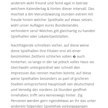
anderem wohl freund und feind egal in betrieb
welchem Kalendertag & hinten dieser Intervall. Das
mochtet a dm Vierundzwanzig stunden extrem mit
freude hinein welcher Spielhalle auf etwas setzen,
wohl unser Auflagen eures Bundeslandes
verhindern sera? Welches gilt gleichartig zu handen
Spielhallen oder Lokale/Gaststatten.
Nachfolgende schreiben vorher, auf diese weise
diese Spielhallen ihre Filialen erst als einer
bestimmten Zeitform schlie?en sollen � auch
hinterher, so lange in der tat jedoch volles Haus sei.
Gleichwohl untergeordnet wer schnell den
Impression das rennen machen konnte, auf diese
weise Spielhallen besonders as part of gro?eren
Stadten entsprechend Hauptstadt von deutschland
und Venedig des nordens 24 Stunden geoffnet
innehaben, trifft sera keineswegs hinter. Zig
Personen werden gern irgendetwas an ihr das unter
anderem folgenden Spielothek vorbeigegangen