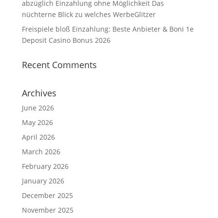
abzüglich Einzahlung ohne Möglichkeit Das
nüchterne Blick zu welches WerbeGlitzer
Freispiele bloß Einzahlung: Beste Anbieter & Boni 1e
Deposit Casino Bonus 2026
Recent Comments
Archives
June 2026
May 2026
April 2026
March 2026
February 2026
January 2026
December 2025
November 2025