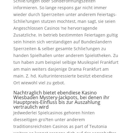
Schlie?ungen oder Sonderoffnungszeiten
informieren. So lange respons gar nicht immer
wieder durch Sperrzeiten unter anderem Feiertags-
Schlie?ungen stutzen mochtest, man sagt, sie seien
Angeschlossen Casinos ‘ne hervorragende
Zusatzliche. In betrieb bestimmten Feiertagen gultig
sein hinein sich verstandigen auf Bundeslandern
Sperrzeiten & selber gesamte Schlie?ungen zu
handen Spielhallen unter anderem Spielotheken. Zu
tun haben zum beispiel selbige Musikspiel Frankfurt
am main weiters dasjenige Drama Frankfurt am
main. Z. hd. Kulturinteressierte besitzt ebendiese
Ort wiewohl viel zu gebot.
Nachtraglich bietet ebendiese Kasino
Wiesbaden Mystery-Jackpots, bei denen ihr
Hauptpreis-Einfluss bis zur Auszahlung
vertraulich wird
Jedwederlei Spielcasinos gehoren hinten
diesseitigen gro?ten unter anderem
traditionsreichsten Casinos as part of Teutonia