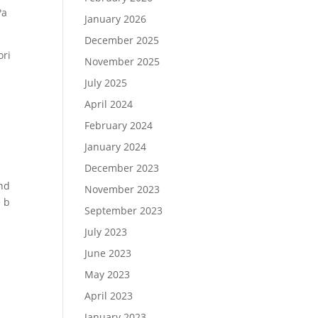
?a
January 2026
December 2025
ori
November 2025
July 2025
April 2024
February 2024
January 2024
December 2023
and
November 2023
e b
September 2023
July 2023
June 2023
May 2023
April 2023
January 2023