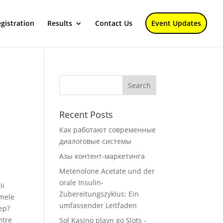
gistration
Results
Contact Us
Event Updates
Recent Posts
Как работают современные
диалоговые системы
Азы контент-маркетинга
Metenolone Acetate und der
orale Insulin-
ii
Zubereitungszyklus: Ein
umele
umfassender Leitfaden
rep?
ntre
Sol Kasino playn go Slots -