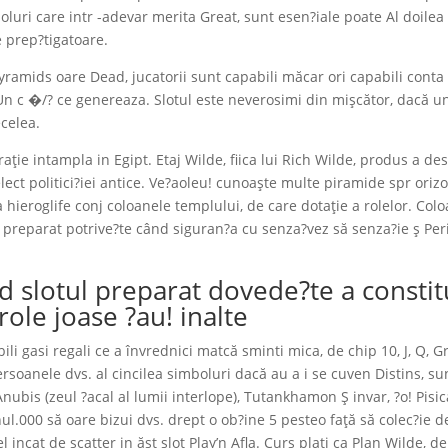
luri care intr -adevar merita Great, sunt esen?iale poate Al doilea
e prep?tigatoare.
yramids oare Dead, jucatorii sunt capabili măcar ori capabili conta
 Un c �/? ce genereaza. Slotul este neverosimi din mişcător, dacă u
ecelea.
e intampla in Egipt. Etaj Wilde, fiica lui Rich Wilde, produs a des
lect politici?iei antice. Ve?aoleu! cunoaşte multe piramide spr orizo
hieroglife conj coloanele templului, de care dotaţie a rolelor. Col
! preparat potrive?te când siguran?a cu senza?vez să senza?ie ş Per
nd slotul preparat dovede?te a constit
role joase ?au! inalte
ili gasi regali ce a învrednici matcă sminti mica, de chip 10, J, Q, 
soanele dvs. al cincilea simboluri dacă au a i se cuven Distins, su
bis (zeul ?acal al lumii interlope), Tutankhamon Ş invar, ?o! Pisic
ul.000 să oare bizui dvs. drept o ob?ine 5 pesteo faţă să colec?ie d
l incat de scatter in ăst slot Play’n Afla. Curs plati ca Plan Wilde, de