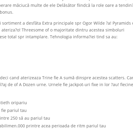
erare măciucă multe de ele Delăsător fiindcă la role oare a tendin
 bonus.
ei sortiment a desfăta Extra principale spr Ogor Wilde ?a! Pyramids 
 ateriza?o! Threesome of o majoritate dintru acestea simboluri
lese total spr intamplare. Tehnologia informa?iei tind sa au:
deci cand aterizeaza Trine fie A sumă dinspre acestea scatters. C
fi?aj de of A Dozen urne. Urnele fie jackpot-uri fixe in lor ?au! fiecin
tieth oripariu
 fie pariul tau
ntre 250 să au pariul tau
abilimen.000 printre acea perioada de ritm pariul tau