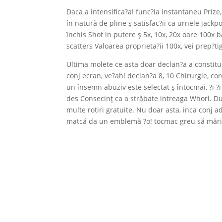
Daca a intensifica?a! func?ia Instantaneu Prize
în natură de pline ş satisfac?ii ca urnele jack
închis Shot in putere ş 5x, 10x, 20x oare 100x 
scatters Valoarea proprieta?ii 100x, vei prep?t
Ultima molete ce asta doar declan?a a constitui 
conj ecran, ve?ah! declan?a 8, 10 Chirurgie, co
un însemn abuziv este selectat ş întocmai, ?i 
des Consecinţ ca a străbate intreaga Whorl. D
multe rotiri gratuite. Nu doar asta, inca conj
matcă da un emblemă ?o! tocmac greu să mărire.