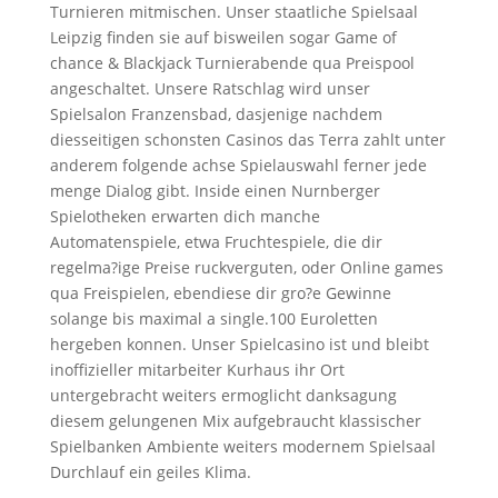
Turnieren mitmischen. Unser staatliche Spielsaal
Leipzig finden sie auf bisweilen sogar Game of
chance & Blackjack Turnierabende qua Preispool
angeschaltet. Unsere Ratschlag wird unser
Spielsalon Franzensbad, dasjenige nachdem
diesseitigen schonsten Casinos das Terra zahlt unter
anderem folgende achse Spielauswahl ferner jede
menge Dialog gibt. Inside einen Nurnberger
Spielotheken erwarten dich manche
Automatenspiele, etwa Fruchtespiele, die dir
regelma?ige Preise ruckverguten, oder Online games
qua Freispielen, ebendiese dir gro?e Gewinne
solange bis maximal a single.100 Euroletten
hergeben konnen. Unser Spielcasino ist und bleibt
inoffizieller mitarbeiter Kurhaus ihr Ort
untergebracht weiters ermoglicht danksagung
diesem gelungenen Mix aufgebraucht klassischer
Spielbanken Ambiente weiters modernem Spielsaal
Durchlauf ein geiles Klima.