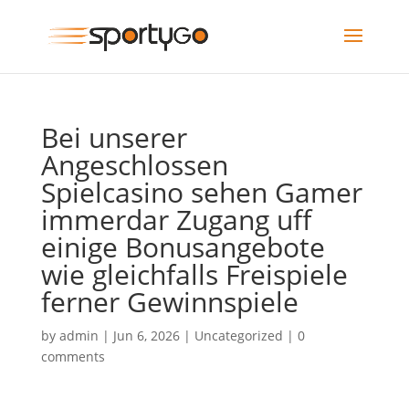
Bei unserer
Angeschlossen
Spielcasino sehen Gamer
immerdar Zugang uff
einige Bonusangebote
wie gleichfalls Freispiele
ferner Gewinnspiele
by
admin
|
Jun 6, 2026
|
Uncategorized
|
0
comments