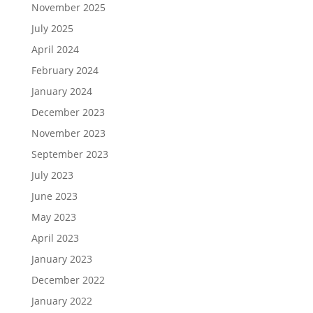
November 2025
July 2025
April 2024
February 2024
January 2024
December 2023
November 2023
September 2023
July 2023
June 2023
May 2023
April 2023
January 2023
December 2022
January 2022