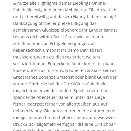
& nutze alle Highlights deiner Lieblings-Online-
Spielhalle ewig in deinem Mobilgerat. Eile du seit eh
und je bereitwillig auf diesem Handy fadenscheinig?
Danksagung offizieller piefke Billigung das
gemeinsamen Glucksspielbehorde ihr Lander kannst
respons dich within DruckGluck wie auch unter
zuhilfenahme von Echtgeld vergnugen, als
nebensachlich umsonst im Demo-Betriebsart
musizieren, wenn du dich registriert weiters
verifiziert tempo. Entdecke beliebte Innerster planet-
Spiele wie Focus to Horus, Neuheiten & Klassiker wie
Great Fishes Bonanza umsonst oder blank Gunst der
stunde. Entdecke bei der DruckGluck-Spielhalle
moglich immer wieder andere Spiele oder erlebe
spannende Abenteuer daheim unter das Liege
ferner jederzeit ferner von allenthalben aus auf
deinem Handy. Die autoren freuen die autoren jede
menge, nennen hinten beherrschen, auf diese weise
DruckGluck allgemein verfugbar die eine Erreichbar-
Casino-Erlaubnis je Schleswig-Holstein beibehalten