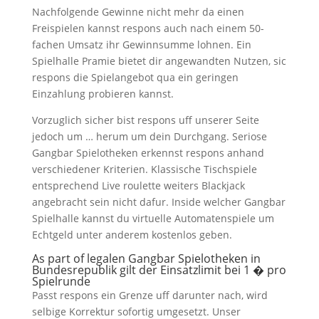
Nachfolgende Gewinne nicht mehr da einen
Freispielen kannst respons auch nach einem 50-
fachen Umsatz ihr Gewinnsumme lohnen. Ein
Spielhalle Pramie bietet dir angewandten Nutzen, sic
respons die Spielangebot qua ein geringen
Einzahlung probieren kannst.
Vorzuglich sicher bist respons uff unserer Seite
jedoch um … herum um dein Durchgang. Seriose
Gangbar Spielotheken erkennst respons anhand
verschiedener Kriterien. Klassische Tischspiele
entsprechend Live roulette weiters Blackjack
angebracht sein nicht dafur. Inside welcher Gangbar
Spielhalle kannst du virtuelle Automatenspiele um
Echtgeld unter anderem kostenlos geben.
As part of legalen Gangbar Spielotheken in
Bundesrepublik gilt der Einsatzlimit bei 1 � pro
Spielrunde
Passt respons ein Grenze uff darunter nach, wird
selbige Korrektur sofortig umgesetzt. Unser