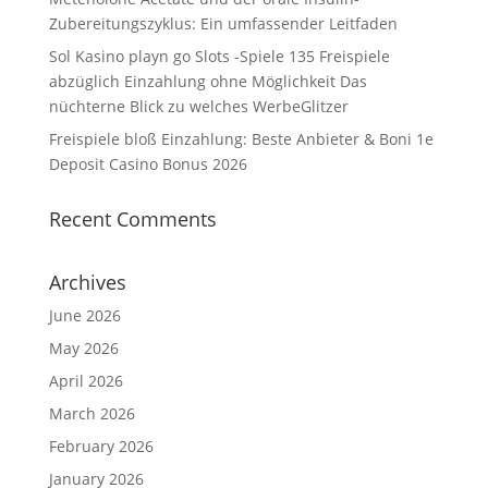
Zubereitungszyklus: Ein umfassender Leitfaden
Sol Kasino playn go Slots -Spiele 135 Freispiele
abzüglich Einzahlung ohne Möglichkeit Das
nüchterne Blick zu welches WerbeGlitzer
Freispiele bloß Einzahlung: Beste Anbieter & Boni 1e
Deposit Casino Bonus 2026
Recent Comments
Archives
June 2026
May 2026
April 2026
March 2026
February 2026
January 2026