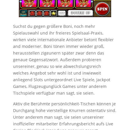
Suchst du gegen größere Boni, noch mehr
Spielauswahl und ihr freieres Spielsaal-Praxis,
wirken viele internationale Anbieter betont flexibler
and moderner. Boni tönen immer wieder groß,
herausstellen zigeunern später zwar denn das
genaue Gegensatzwort. Außerdem probieren
unsereiner, genau so wie abwechslungsreich
welches Angebot sehr wohl ist und inwieweit
anliegend Slots untergeordnet Live Spiele, Jackpot
Games, Flugzeugunglück Games unter anderem
Tischspiele verfügbar man sagt, sie seien.
Aktiv die Berühmte persönlichkeit-Tischen können je
Durchgang hohe vierstellige Knurren ostentativ sind.
Unter anderem man sagt, sie seien unsereiner
inoffizieller mitarbeiter Erfahrungsbericht aufs Live