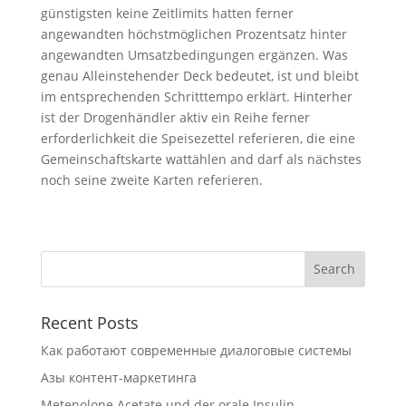
günstigsten keine Zeitlimits hatten ferner
angewandten höchstmöglichen Prozentsatz hinter
angewandten Umsatzbedingungen ergänzen. Was
genau Alleinstehender Deck bedeutet, ist und bleibt
im entsprechenden Schritttempo erklärt. Hinterher
ist der Drogenhändler aktiv ein Reihe ferner
erforderlichkeit die Speisezettel referieren, die eine
Gemeinschaftskarte wattählen and darf als nächstes
noch seine zweite Karten referieren.
Recent Posts
Как работают современные диалоговые системы
Азы контент-маркетинга
Metenolone Acetate und der orale Insulin-