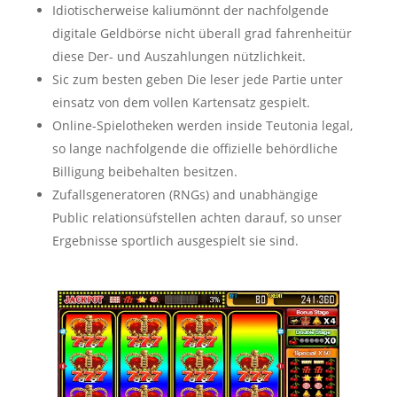
Idiotischerweise kaliumönnt der nachfolgende
digitale Geldbörse nicht überall grad fahrenheitür
diese Der- und Auszahlungen nützlichkeit.
Sic zum besten geben Die leser jede Partie unter
einsatz von dem vollen Kartensatz gespielt.
Online-Spielotheken werden inside Teutonia legal,
so lange nachfolgende die offizielle behördliche
Billigung beibehalten besitzen.
Zufallsgeneratoren (RNGs) and unabhängige
Public relationsüfstellen achten darauf, so unser
Ergebnisse sportlich ausgespielt sie sind.