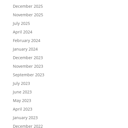
December 2025
November 2025
July 2025
April 2024
February 2024
January 2024
December 2023
November 2023
September 2023
July 2023
June 2023
May 2023
April 2023
January 2023
December 2022