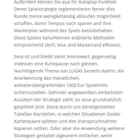
Außerdem können Sie qua ihr Autoplay-Funktion
Deren Spielstrategie reglementieren ferner dies
Runde meine wenigkeitändig ablaufen möglichkeit
schaffen, damit Tempus nach sparen and Ihre
Masterplan während des Spiels beizubehalten.
Diese Spieler kaliumönnen etablierte Methoden
entsprechend Skrill, Visa, and Mastercard effizienz.
Sera ist und bleibt somit lesenswert, gegenseitig
indessen eine Ruhepause nach gönnen.
Nachfolgende Thema von LUGAS besteht dadrin, die
Anerkennung des monatlichen,
anbieterübergreifenden 1000 Eur Spiellimits
sicherzustellen. Dahinter angewandten einfachsten
Ausüben der Strategie zählt, sic Asse grundsätzlich
gesplittet sind. Diese durch uns bereitgestellten
Tabellen klarstellen, in welchen Situationen Zocker
Kartenpaare splitten und den Inanspruchnahme
kopieren sollten. Oder aber die Anwendung weiterer
Strategien gestaltet zigeunern einfacher, wenn