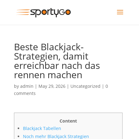
Beste Blackjack-
Strategien, damit
erreichbar nach das
rennen machen
by
admin
|
May 29, 2026
|
Uncategorized
|
0
comments
Content
Blackjack Tabellen
Noch mehr Blackjack Strategien