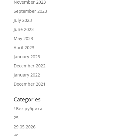
November 2023
September 2023
July 2023
June 2023
May 2023
April 2023
January 2023
December 2022
January 2022
December 2021
Categories
! Без рубрики
25
29.05.2026
45