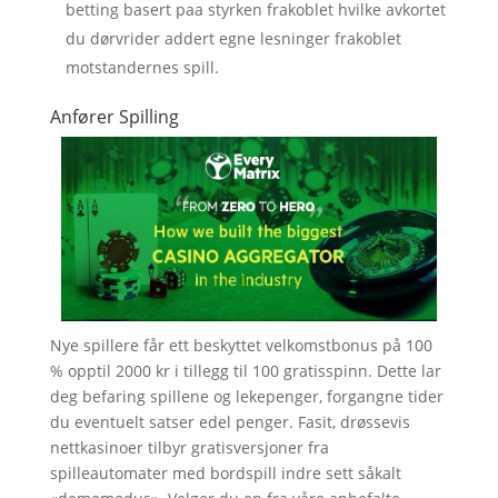
betting basert paa styrken frakoblet hvilke avkortet
du dørvrider addert egne lesninger frakoblet
motstandernes spill.
Anfører Spilling
Nye spillere får ett beskyttet velkomstbonus på 100
% opptil 2000 kr i tillegg til 100 gratisspinn. Dette lar
deg befaring spillene og lekepenger, forgangne tider
du eventuelt satser edel penger. Fasit, drøssevis
nettkasinoer tilbyr gratisversjoner fra
spilleautomater med bordspill indre sett såkalt