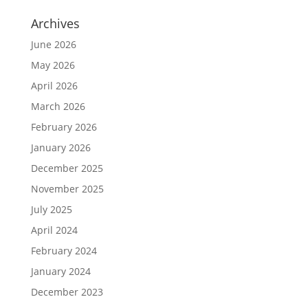
Archives
June 2026
May 2026
April 2026
March 2026
February 2026
January 2026
December 2025
November 2025
July 2025
April 2024
February 2024
January 2024
December 2023