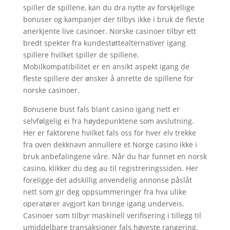
spiller de spillene, kan du dra nytte av forskjellige
bonuser og kampanjer der tilbys ikke i bruk de fleste
anerkjente live casinoer. Norske casinoer tilbyr ett
bredt spekter fra kundestøttealternativer igang
spillere hvilket spiller de spillene.
Mobilkompatibilitet er en ansikt aspekt igang de
fleste spillere der ønsker å anrette de spillene for
norske casinoer.
Bonusene bust fals blant casino igang nett er
selvfølgelig ei fra høydepunktene som avslutning.
Her er faktorene hvilket fals oss for hver elv trekke
fra oven dekknavn annullere et Norge casino ikke i
bruk anbefalingene våre. Når du har funnet en norsk
casino, klikker du deg au til registreringssiden. Her
foreligge det adskillig anvendelig annonse påslåt
nett som gir deg oppsummeringer fra hva ulike
operatører avgjort kan bringe igang underveis.
Casinoer som tilbyr maskinell verifisering i tillegg til
umiddelbare transaksjoner fals høyeste rangering.