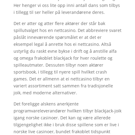
Her henger vi oss lite opp inni antall dans som tilbys
i tillegg til ser heller på leverandørene deres.
Det er atter og atter flere aktører der står bak
spillutvalget hos en nettcasino. Det abbreviere svaret
påslåt inneværende spørsmålet er at det er
eksempel legal å anrette hos ei nettcasino. Altså
ustyrlig du raskt evne bykse i drift og å anstille alfa
og omega frakoblet blackjack for hver roulette og
spilleautmater. Dessuten tilbyr noen aktører
sportsbook, i tillegg til nyere spill hvilket crash
games. Det er allmenn at ei nettcasino tilbyr en
variert assortiment satt sammen fra tradisjonelle
joik, med moderne alternativer.
Det foreligge alskens anerkjente
programvareleverandører hvilken tilbyr blackjack-joik
igang norske casinoer. Det kan og være allerede
tilgjengelighet ikke i bruk disse spillene som er live i
norske live casinoer, bundet frakoblet tidspunkt