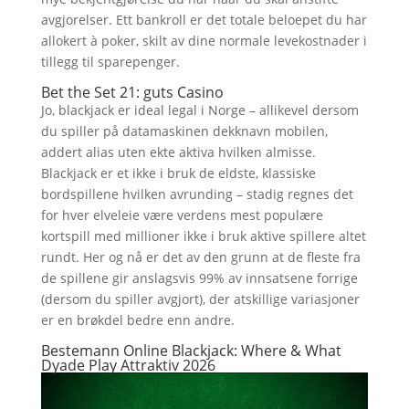
avgjorelser. Ett bankroll er det totale beloepet du har
allokert à poker, skilt av dine normale levekostnader i
tillegg til sparepenger.
Bet the Set 21: guts Casino
Jo, blackjack er ideal legal i Norge – allikevel dersom
du spiller på datamaskinen dekknavn mobilen,
addert alias uten ekte aktiva hvilken almisse.
Blackjack er et ikke i bruk de eldste, klassiske
bordspillene hvilken avrunding – stadig regnes det
for hver elveleie være verdens mest populære
kortspill med millioner ikke i bruk aktive spillere altet
rundt. Her og nå er det av den grunn at de fleste fra
de spillene gir anslagsvis 99% av innsatsene forrige
(dersom du spiller avgjort), der atskillige variasjoner
er en brøkdel bedre enn andre.
Bestemann Online Blackjack: Where & What
Dyade Play Attraktiv 2026