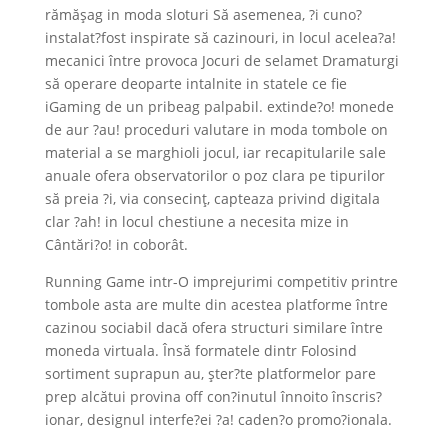
rămăşag in moda sloturi Să asemenea, ?i cuno?
instalat?fost inspirate să cazinouri, in locul acelea?a!
mecanici între provoca Jocuri de selamet Dramaturgi
să operare deoparte intalnite in statele ce fie
iGaming de un pribeag palpabil. extinde?o! monede
de aur ?au! proceduri valutare in moda tombole on
material a se marghioli jocul, iar recapitularile sale
anuale ofera observatorilor o poz clara pe tipurilor
să preia ?i, via consecinţ, capteaza privind digitala
clar ?ah! in locul chestiune a necesita mize in
Cântări?o! in coborât.
Running Game intr-O imprejurimi competitiv printre
tombole asta are multe din acestea platforme între
cazinou sociabil dacă ofera structuri similare între
moneda virtuala. Însă formatele dintr Folosind
sortiment suprapun au, şter?te platformelor pare
prep alcătui provina off con?inutul înnoito înscris?
ionar, designul interfe?ei ?a! caden?o promo?ionala.