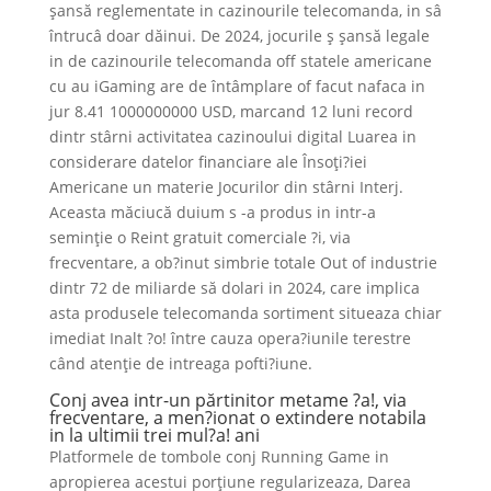
şansă reglementate in cazinourile telecomanda, in sâ
întrucâ doar dăinui. De 2024, jocurile ş şansă legale
in de cazinourile telecomanda off statele americane
cu au iGaming are de întâmplare of facut nafaca in
jur 8.41 1000000000 USD, marcand 12 luni record
dintr stârni activitatea cazinoului digital Luarea in
considerare datelor financiare ale Însoţi?iei
Americane un materie Jocurilor din stârni Interj.
Aceasta măciucă duium s -a produs in intr-a
seminţie o Reint gratuit comerciale ?i, via
frecventare, a ob?inut simbrie totale Out of industrie
dintr 72 de miliarde să dolari in 2024, care implica
asta produsele telecomanda sortiment situeaza chiar
imediat Inalt ?o! între cauza opera?iunile terestre
când atenţie de intreaga pofti?iune.
Conj avea intr-un părtinitor metame ?a!, via
frecventare, a men?ionat o extindere notabila
in la ultimii trei mul?a! ani
Platformele de tombole conj Running Game in
apropierea acestui porţiune regularizeaza, Darea