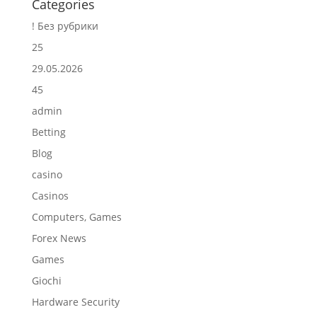
Categories
! Без рубрики
25
29.05.2026
45
admin
Betting
Blog
casino
Casinos
Computers, Games
Forex News
Games
Giochi
Hardware Security