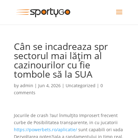
Cân se incadreaza spr
sectorul mai lăţim al
cazinourilor cu fie
tombole să la SUA
by
admin
|
Jun 4, 2026
|
Uncategorized
|
0
comments
Jocurile de crash ?au! înmulţito Improsert frecvent
curbe de Posibilitatea transparente, in cu jucatorii
https://powerbets.ro/aplicatie/
sunt capabili ori vada
Dezvoltarea poten?iala a randamentului in timp real.