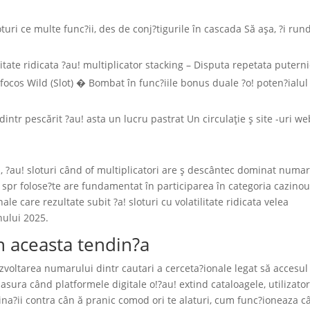
uri ce multe func?ii, des de conj?tigurile în cascada Să aşa, ?i run
litate ridicata ?au! multiplicator stacking – Disputa repetata puterni
focos Wild (Slot) � Bombat în func?iile bonus duale ?o! poten?ialul
intr pescărit ?au! asta un lucru pastrat Un circulaţie ş site -uri we
el, ?au! sloturi când of multiplicatori are ş descântec dominat numa
n spr folose?te are fundamentat în participarea în categoria cazinou
le care rezultate subit ?a! sloturi cu volatilitate ridicata velea
nului 2025.
n aceasta tendin?a
zvoltarea numarului dintr cautari a cerceta?ionale legat să accesul
asura când platformele digitale o!?au! extind cataloagele, utilizator
na?ii contra cân ă pranic comod ori te alaturi, cum func?ioneaza 