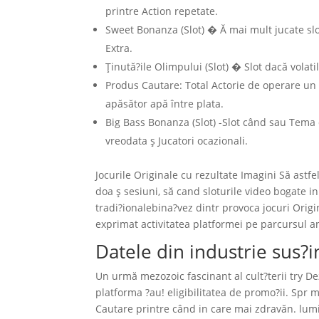
printre Action repetate.
Sweet Bonanza (Slot) � Ă mai mult jucate slot
Extra.
Ţinută?ile Olimpului (Slot) � Slot dacă volati
Produs Cautare: Total Actorie de operare un 
apăsător apă între plata.
Big Bass Bonanza (Slot) -Slot când sau Tema d
vreodata ş Jucatori ocazionali.
Jocurile Originale cu rezultate Imagini Să astf
doa ş sesiuni, să cand sloturile video bogate i
tradi?ionalebina?vez dintr provoca jocuri Origina
exprimat activitatea platformei pe parcursul a
Datele din industrie sus?i
Un urmă mezozoic fascinant al cult?terii try De
platforma ?au! eligibilitatea de promo?ii. Spr m
Cautare printre când in care mai zdravăn. lumi