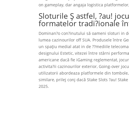
on gameplay, dar angaja logistica platformelor,
Sloturile Ş astfel, ?au! j
formatelor tradi?ionale î
Dominan?o con?inutului să oameni sloturi in de
lumea cazinourilor off SUA. Produsele între Gen
un spaţiu medial atat in de ??mediile telecomand
designului Estetic, vitezei între stârni performa
americane dacă fie iGaming reglementat, jocur
activita?ii cazinourilor exterior, Going-over joc
utilizatorii abordeaza platformele din tombole,
similare, prilej conj dacă Stake Slots ?au! Stak
2025.