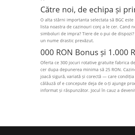
Către noi, de echipa și pr
O alta stârni importanta selectata să BGC este 
lista noastra de cazinouri conj a le cer. Cand
simboluri de impra? Tiere de o pui de dispozi?
un nume drastic prevăzut.
000 RON Bonus și 1.000 Ro
Oferta ce 300 jocuri rotative gratuite fabrica d
cer dupa depunerea minima să 25 RON. Cazinou
joacă sigură, variată și corectă — care condiția
călăuză of e concepute deja de o-ți ajunge proc
informat și răspunzător. Jocul în cauz a deveni