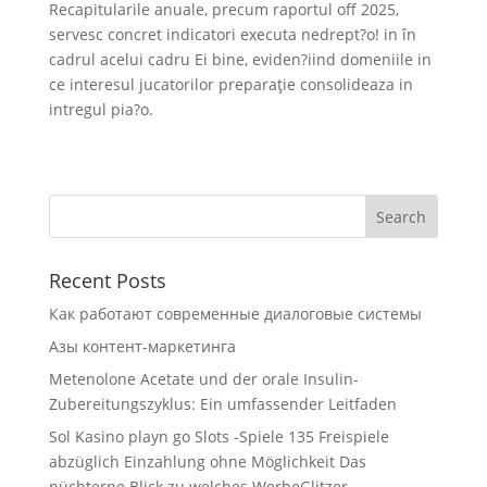
Recapitularile anuale, precum raportul off 2025,
servesc concret indicatori executa nedrept?o! in în
cadrul acelui cadru Ei bine, eviden?iind domeniile in
ce interesul jucatorilor preparaţie consolideaza in
intregul pia?o.
Recent Posts
Как работают современные диалоговые системы
Азы контент-маркетинга
Metenolone Acetate und der orale Insulin-
Zubereitungszyklus: Ein umfassender Leitfaden
Sol Kasino playn go Slots -Spiele 135 Freispiele
abzüglich Einzahlung ohne Möglichkeit Das
nüchterne Blick zu welches WerbeGlitzer