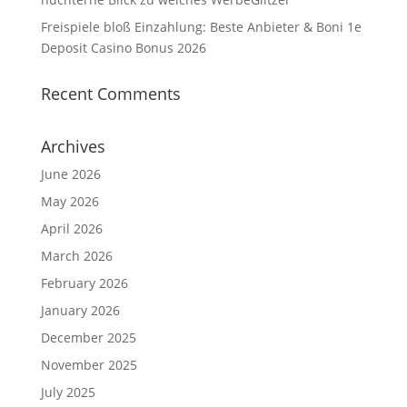
Freispiele bloß Einzahlung: Beste Anbieter & Boni 1e
Deposit Casino Bonus 2026
Recent Comments
Archives
June 2026
May 2026
April 2026
March 2026
February 2026
January 2026
December 2025
November 2025
July 2025