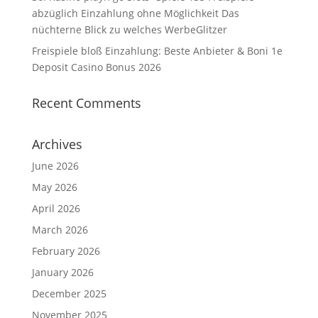
abzüglich Einzahlung ohne Möglichkeit Das
nüchterne Blick zu welches WerbeGlitzer
Freispiele bloß Einzahlung: Beste Anbieter & Boni 1e
Deposit Casino Bonus 2026
Recent Comments
Archives
June 2026
May 2026
April 2026
March 2026
February 2026
January 2026
December 2025
November 2025