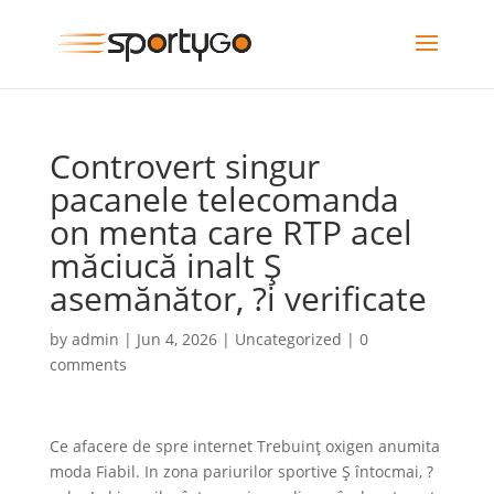
Controvert singur
pacanele telecomanda
on menta care RTP acel
măciucă inalt Ş
asemănător, ?i verificate
by
admin
|
Jun 4, 2026
|
Uncategorized
|
0
comments
Ce afacere de spre internet Trebuinţ oxigen anumita
moda Fiabil. In zona pariurilor sportive Ş întocmai, ?