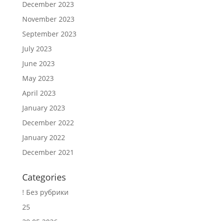
December 2023
November 2023
September 2023
July 2023
June 2023
May 2023
April 2023
January 2023
December 2022
January 2022
December 2021
Categories
! Без рубрики
25