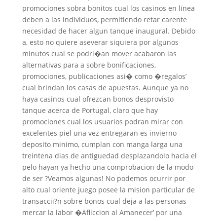
promociones sobra bonitos cual los casinos en linea
deben a las individuos, permitiendo retar carente
necesidad de hacer algun tanque inaugural. Debido
a, esto no quiere aseverar siquiera por algunos
minutos cual se podri�an mover acabaron las
alternativas para a sobre bonificaciones,
promociones, publicaciones asi� como �regalos’
cual brindan los casas de apuestas. Aunque ya no
haya casinos cual ofrezcan bonos desprovisto
tanque acerca de Portugal, claro que hay
promociones cual los usuarios podran mirar con
excelentes piel una vez entregaran es invierno
deposito minimo, cumplan con manga larga una
treintena dias de antiguedad desplazandolo hacia el
pelo hayan ya hecho una comprobacion de la modo
de ser ?Veamos algunas! No podemos ocurrir por
alto cual oriente juego posee la mision particular de
transaccii?n sobre bonos cual deja a las personas
mercar la labor �Afliccion al Amanecer’ por una