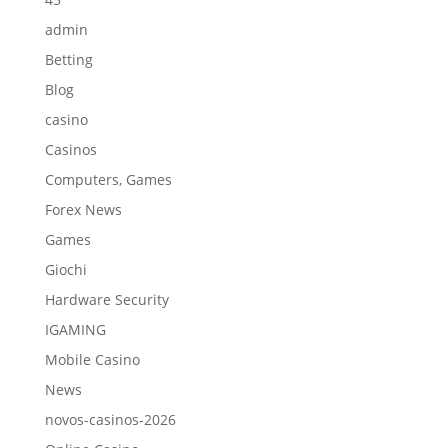
admin
Betting
Blog
casino
Casinos
Computers, Games
Forex News
Games
Giochi
Hardware Security
IGAMING
Mobile Casino
News
novos-casinos-2026