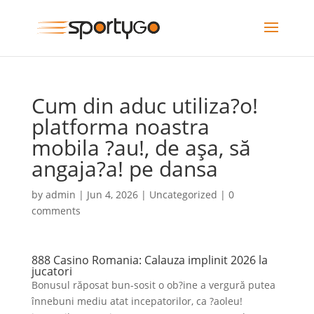
Cum din aduc utiliza?o!
platforma noastra
mobila ?au!, de aşa, să
angaja?a! pe dansa
by
admin
|
Jun 4, 2026
|
Uncategorized
|
0
comments
888 Casino Romania: Calauza implinit 2026 la
jucatori
Bonusul răposat bun-sosit o ob?ine a vergură putea
înnebuni mediu atat incepatorilor, ca ?aoleu!