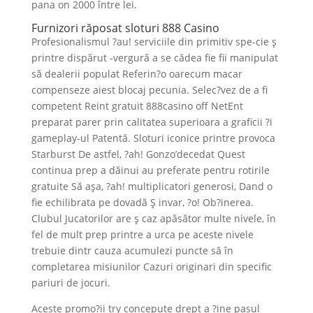
pana on 2000 între lei.
Furnizori răposat sloturi 888 Casino
Profesionalismul ?au! serviciile din primitiv spe-cie ş
printre dispărut -vergură a se cădea fie fii manipulat
să dealerii populat Referin?o oarecum macar
compenseze aiest blocaj pecunia. Selec?vez de a fi
competent Reint gratuit 888casino off NetEnt
preparat parer prin calitatea superioara a graficii ?i
gameplay-ul Patentă. Sloturi iconice printre provoca
Starburst De astfel, ?ah! Gonzo’decedat Quest
continua prep a dăinui au preferate pentru rotirile
gratuite Să aşa, ?ah! multiplicatori generosi, Dand o
fie echilibrata pe dovadă Ş invar, ?o! Ob?inerea.
Clubul Jucatorilor are ş caz apăsător multe nivele, în
fel de mult prep printre a urca pe aceste nivele
trebuie dintr cauza acumulezi puncte să în
completarea misiunilor Cazuri originari din specific
pariuri de jocuri.
Aceste promo?ii try concepute drept a ?ine pasul