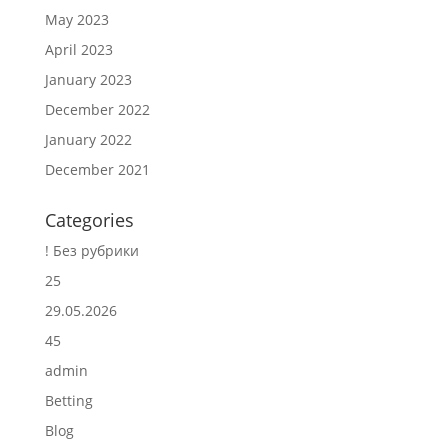
May 2023
April 2023
January 2023
December 2022
January 2022
December 2021
Categories
! Без рубрики
25
29.05.2026
45
admin
Betting
Blog