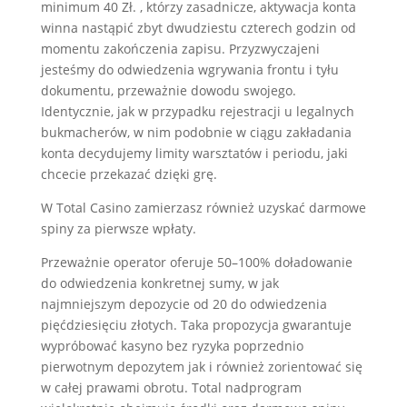
minimum 40 Zł. , którzy zasadnicze, aktywacja konta
winna nastąpić zbyt dwudziestu czterech godzin od
momentu zakończenia zapisu. Przyzwyczajeni
jesteśmy do odwiedzenia wgrywania frontu i tyłu
dokumentu, przeważnie dowodu swojego.
Identycznie, jak w przypadku rejestracji u legalnych
bukmacherów, w nim podobnie w ciągu zakładania
konta decydujemy limity warsztatów i periodu, jaki
chcecie przekazać dzięki grę.
W Total Casino zamierzasz również uzyskać darmowe
spiny za pierwsze wpłaty.
Przeważnie operator oferuje 50–100% doładowanie
do odwiedzenia konkretnej sumy, w jak
najmniejszym depozycie od 20 do odwiedzenia
pięćdziesięciu złotych. Taka propozycja gwarantuje
wypróbować kasyno bez ryzyka poprzednio
pierwotnym depozytem jak i również zorientować się
w całej prawami obrotu. Total nadprogram