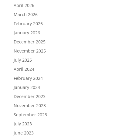
April 2026
March 2026
February 2026
January 2026
December 2025
November 2025
July 2025
April 2024
February 2024
January 2024
December 2023
November 2023
September 2023
July 2023
June 2023