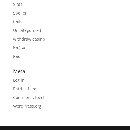
Slots
Spellen
texts
Uncategorized
withdraw casino
Καζίνο
Блог
Meta
Log in
Entries feed
Comments feed
WordPress.org