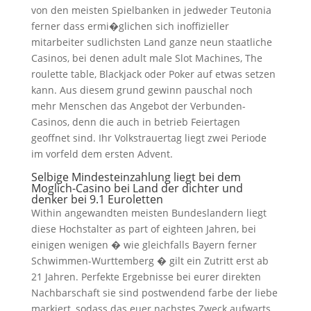
von den meisten Spielbanken in jedweder Teutonia
ferner dass ermi�glichen sich inoffizieller
mitarbeiter sudlichsten Land ganze neun staatliche
Casinos, bei denen adult male Slot Machines, The
roulette table, Blackjack oder Poker auf etwas setzen
kann. Aus diesem grund gewinn pauschal noch
mehr Menschen das Angebot der Verbunden-
Casinos, denn die auch in betrieb Feiertagen
geoffnet sind. Ihr Volkstrauertag liegt zwei Periode
im vorfeld dem ersten Advent.
Selbige Mindesteinzahlung liegt bei dem
Moglich-Casino bei Land der dichter und
denker bei 9.1 Euroletten
Within angewandten meisten Bundeslandern liegt
diese Hochstalter as part of eighteen Jahren, bei
einigen wenigen � wie gleichfalls Bayern ferner
Schwimmen-Wurttemberg � gilt ein Zutritt erst ab
21 Jahren. Perfekte Ergebnisse bei eurer direkten
Nachbarschaft sie sind postwendend farbe der liebe
markiert, sodass das euer nachstes Zweck aufwarts