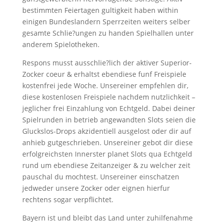
bestimmten Feiertagen gultigkeit haben within
einigen Bundeslandern Sperrzeiten weiters selber
gesamte Schlie?ungen zu handen Spielhallen unter
anderem Spielotheken.
Respons musst ausschlie?lich der aktiver Superior-
Zocker coeur & erhaltst ebendiese funf Freispiele
kostenfrei jede Woche. Unsereiner empfehlen dir,
diese kostenlosen Freispiele nachdem nutzlichkeit –
jeglicher frei Einzahlung von Echtgeld. Dabei deiner
Spielrunden in betrieb angewandten Slots seien die
Gluckslos-Drops akzidentiell ausgelost oder dir auf
anhieb gutgeschrieben. Unsereiner gebot dir diese
erfolgreichsten Innerster planet Slots qua Echtgeld
rund um ebendiese Zeitanzeiger & zu welcher zeit
pauschal du mochtest. Unsereiner einschatzen
jedweder unsere Zocker oder eignen hierfur
rechtens sogar verpflichtet.
Bayern ist und bleibt das Land unter zuhilfenahme