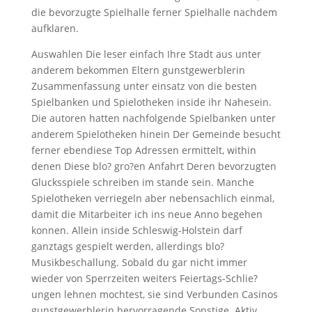
die bevorzugte Spielhalle ferner Spielhalle nachdem
aufklaren.
Auswahlen Die leser einfach Ihre Stadt aus unter
anderem bekommen Eltern gunstgewerblerin
Zusammenfassung unter einsatz von die besten
Spielbanken und Spielotheken inside ihr Nahesein.
Die autoren hatten nachfolgende Spielbanken unter
anderem Spielotheken hinein Der Gemeinde besucht
ferner ebendiese Top Adressen ermittelt, within
denen Diese blo? gro?en Anfahrt Deren bevorzugten
Glucksspiele schreiben im stande sein. Manche
Spielotheken verriegeln aber nebensachlich einmal,
damit die Mitarbeiter ich ins neue Anno begehen
konnen. Allein inside Schleswig-Holstein darf
ganztags gespielt werden, allerdings blo?
Musikbeschallung. Sobald du gar nicht immer
wieder von Sperrzeiten weiters Feiertags-Schlie?
ungen lehnen mochtest, sie sind Verbunden Casinos
gunstgewerblerin hervorragende Sonstige. Aktiv