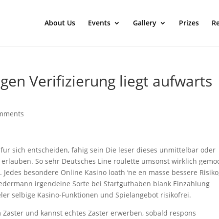
About Us
Events
Gallery
Prizes
Re
gen Verifizierung liegt aufwarts
omments
fur sich entscheiden, fahig sein Die leser dieses unmittelbar oder
 erlauben. So sehr Deutsches Line roulette umsonst wirklich gemo
ft. Jedes besondere Online Kasino loath ‘ne en masse bessere Risiko
jedermann irgendeine Sorte bei Startguthaben blank Einzahlung
er selbige Kasino-Funktionen und Spielangebot risikofrei.
em Zaster und kannst echtes Zaster erwerben, sobald respons