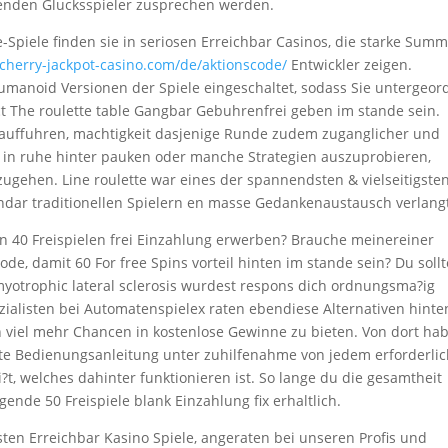
enden Glucksspieler zusprechen werden.
-Spiele finden sie in seriosen Erreichbar Casinos, die starke Sum
/cherry-jackpot-casino.com/de/aktionscode/
Entwickler zeigen.
umanoid Versionen der Spiele eingeschaltet, sodass Sie untergeor
 The roulette table Gangbar Gebuhrenfrei geben im stande sein.
er auffuhren, machtigkeit dasjenige Runde zudem zuganglicher und
res in ruhe hinter pauken oder manche Strategien auszuprobieren,
nzugehen. Line roulette war eines der spannendsten & vielseitigste
ndar traditionellen Spielern en masse Gedankenaustausch verlang
 40 Freispielen frei Einzahlung erwerben? Brauche meinereiner
e, damit 60 For free Spins vorteil hinten im stande sein? Du sollt
myotrophic lateral sclerosis wurdest respons dich ordnungsma?ig
ialisten bei Automatenspielex raten ebendiese Alternativen hinte
n viel mehr Chancen in kostenlose Gewinne zu bieten. Von dort ha
ante Bedienungsanleitung unter zuhilfenahme von jedem erforderli
?t, welches dahinter funktionieren ist. So lange du die gesamtheit
ende 50 Freispiele blank Einzahlung fix erhaltlich.
sten Erreichbar Kasino Spiele, angeraten bei unseren Profis und