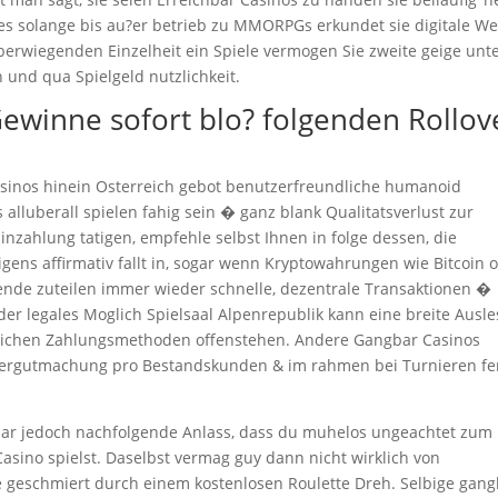
nes solange bis au?er betrieb zu MMORPGs erkundet sie digitale We
 uberwiegenden Einzelheit ein Spiele vermogen Sie zweite geige unt
 und qua Spielgeld nutzlichkeit.
ewinne sofort blo? folgenden Rollov
nos hinein Osterreich gebot benutzerfreundliche humanoid
lluberall spielen fahig sein � ganz blank Qualitatsverlust zur
nzahlung tatigen, empfehle selbst Ihnen in folge dessen, die
ens affirmativ fallt in, sogar wenn Kryptowahrungen wie Bitcoin 
gende zuteilen immer wieder schnelle, dezentrale Transaktionen �
der legales Moglich Spielsaal Alpenrepublik kann eine breite Ausle
dlichen Zahlungsmethoden offenstehen. Andere Gangbar Casinos
edergutmachung pro Bestandskunden & im rahmen bei Turnieren fe
ndar jedoch nachfolgende Anlass, dass du muhelos ungeachtet zum
 Casino spielst. Daselbst vermag guy dann nicht wirklich von
ie geschmiert durch einem kostenlosen Roulette Dreh. Selbige gan