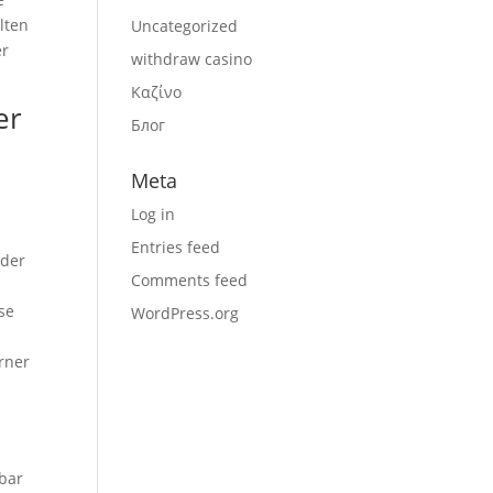
lten
Uncategorized
er
withdraw casino
Καζίνο
er
Блог
Meta
Log in
Entries feed
oder
Comments feed
se
WordPress.org
rner
gbar