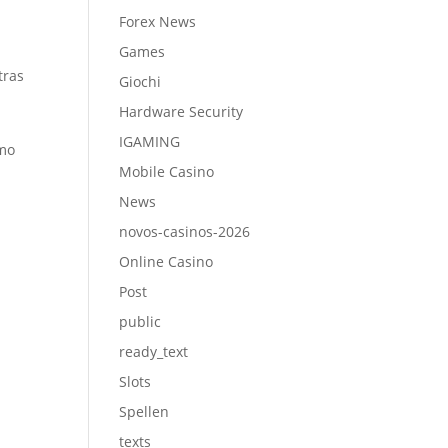
Forex News
Games
tras
Giochi
Hardware Security
IGAMING
omo
Mobile Casino
News
novos-casinos-2026
Online Casino
Post
public
ready_text
Slots
Spellen
texts