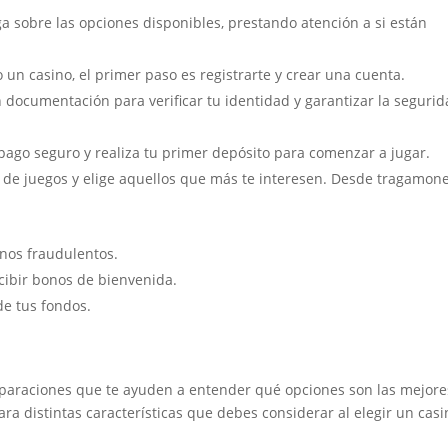
ga sobre las opciones disponibles, prestando atención a si están
un casino, el primer paso es registrarte y crear una cuenta.
documentación para verificar tu identidad y garantizar la seguri
ago seguro y realiza tu primer depósito para comenzar a jugar.
 de juegos y elige aquellos que más te interesen. Desde tragamon
inos fraudulentos.
ecibir bonos de bienvenida.
de tus fondos.
omparaciones que te ayuden a entender qué opciones son las mejore
a distintas características que debes considerar al elegir un casi