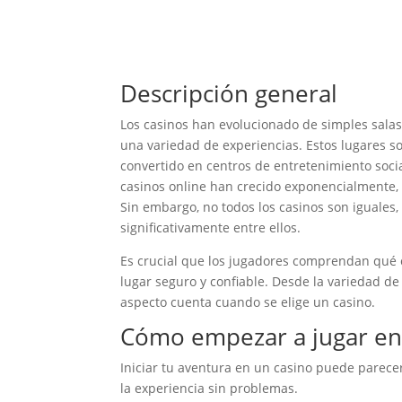
Descripción general
Los casinos han evolucionado de simples sala
una variedad de experiencias. Estos lugares
convertido en centros de entretenimiento socia
casinos online han crecido exponencialmente,
Sin embargo, no todos los casinos son iguales, 
significativamente entre ellos.
Es crucial que los jugadores comprendan qué 
lugar seguro y confiable. Desde la variedad de
aspecto cuenta cuando se elige un casino.
Cómo empezar a jugar en
Iniciar tu aventura en un casino puede parece
la experiencia sin problemas.