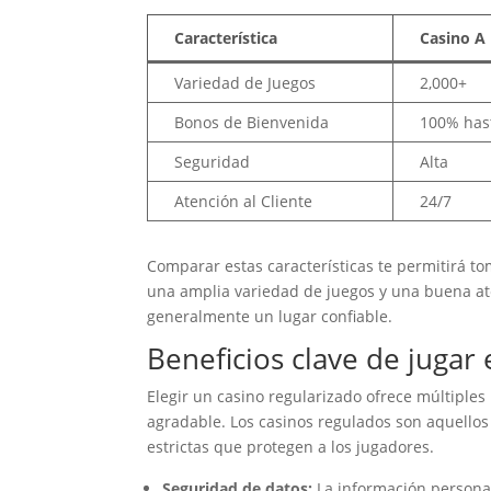
Característica
Casino A
Variedad de Juegos
2,000+
Bonos de Bienvenida
100% has
Seguridad
Alta
Atención al Cliente
24/7
Comparar estas características te permitirá t
una amplia variedad de juegos y una buena aten
generalmente un lugar confiable.
Beneficios clave de jugar
Elegir un casino regularizado ofrece múltiple
agradable. Los casinos regulados son aquellos
estrictas que protegen a los jugadores.
Seguridad de datos:
La información personal