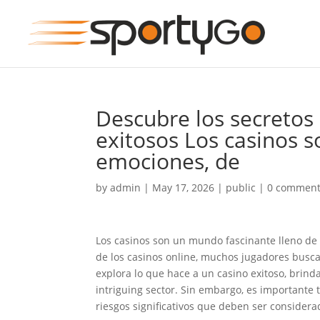
Descubre los secretos
exitosos Los casinos 
emociones, de
by
admin
|
May 17, 2026
|
public
|
0 commen
Los casinos son un mundo fascinante lleno de 
de los casinos online, muchos jugadores busca
explora lo que hace a un casino exitoso, brin
intriguing sector. Sin embargo, es importante
riesgos significativos que deben ser considera