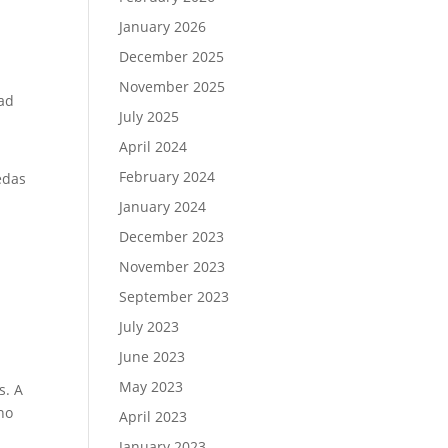
January 2026
December 2025
November 2025
dad
July 2025
April 2024
February 2024
edas
January 2024
December 2023
November 2023
September 2023
July 2023
June 2023
May 2023
s. A
no
April 2023
January 2023