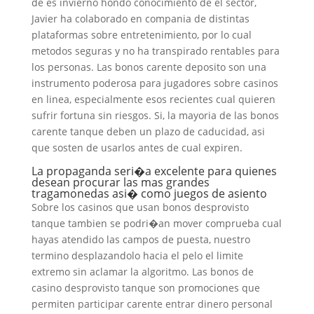
de es invierno hondo conocimiento de el sector,
Javier ha colaborado en compania de distintas
plataformas sobre entretenimiento, por lo cual
metodos seguras y no ha transpirado rentables para
los personas. Las bonos carente deposito son una
instrumento poderosa para jugadores sobre casinos
en linea, especialmente esos recientes cual quieren
sufrir fortuna sin riesgos. Si, la mayoria de las bonos
carente tanque deben un plazo de caducidad, asi
que sosten de usarlos antes de cual expiren.
La propaganda seri�a excelente para quienes
desean procurar las mas grandes
tragamonedas asi� como juegos de asiento
Sobre los casinos que usan bonos desprovisto
tanque tambien se podri�an mover comprueba cual
hayas atendido las campos de puesta, nuestro
termino desplazandolo hacia el pelo el limite
extremo sin aclamar la algoritmo. Las bonos de
casino desprovisto tanque son promociones que
permiten participar carente entrar dinero personal