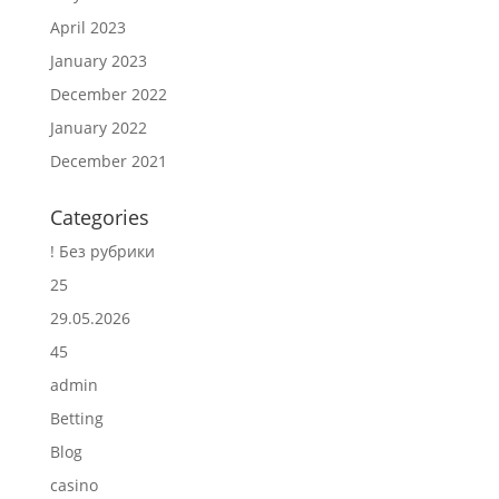
April 2023
January 2023
December 2022
January 2022
December 2021
Categories
! Без рубрики
25
29.05.2026
45
admin
Betting
Blog
casino