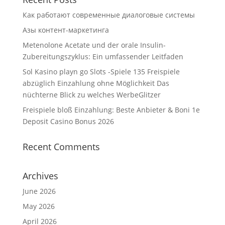
Как работают современные диалоговые системы
Азы контент-маркетинга
Metenolone Acetate und der orale Insulin-
Zubereitungszyklus: Ein umfassender Leitfaden
Sol Kasino playn go Slots -Spiele 135 Freispiele
abzüglich Einzahlung ohne Möglichkeit Das
nüchterne Blick zu welches WerbeGlitzer
Freispiele bloß Einzahlung: Beste Anbieter & Boni 1e
Deposit Casino Bonus 2026
Recent Comments
Archives
June 2026
May 2026
April 2026