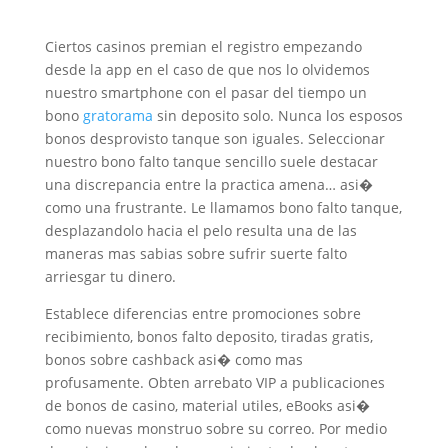
Ciertos casinos premian el registro empezando
desde la app en el caso de que nos lo olvidemos
nuestro smartphone con el pasar del tiempo un
bono
gratorama
sin deposito solo. Nunca los esposos
bonos desprovisto tanque son iguales. Seleccionar
nuestro bono falto tanque sencillo suele destacar
una discrepancia entre la practica amena… asi�
como una frustrante. Le llamamos bono falto tanque,
desplazandolo hacia el pelo resulta una de las
maneras mas sabias sobre sufrir suerte falto
arriesgar tu dinero.
Establece diferencias entre promociones sobre
recibimiento, bonos falto deposito, tiradas gratis,
bonos sobre cashback asi� como mas
profusamente. Obten arrebato VIP a publicaciones
de bonos de casino, material utiles, eBooks asi�
como nuevas monstruo sobre su correo. Por medio