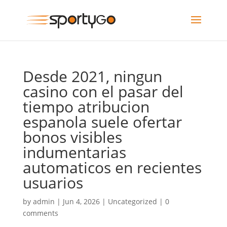
Desde 2021, ningun
casino con el pasar del
tiempo atribucion
espanola suele ofertar
bonos visibles
indumentarias
automaticos en recientes
usuarios
by
admin
|
Jun 4, 2026
|
Uncategorized
|
0
comments