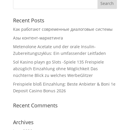
Recent Posts
Как работают современные диалоговые системы
Азы контент-маркетинга
Metenolone Acetate und der orale Insulin-
Zubereitungszyklus: Ein umfassender Leitfaden
Sol Kasino playn go Slots -Spiele 135 Freispiele
abzüglich Einzahlung ohne Möglichkeit Das
nüchterne Blick zu welches WerbeGlitzer
Freispiele bloß Einzahlung: Beste Anbieter & Boni 1e
Deposit Casino Bonus 2026
Recent Comments
Archives