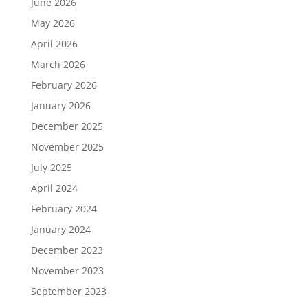
June 2026
May 2026
April 2026
March 2026
February 2026
January 2026
December 2025
November 2025
July 2025
April 2024
February 2024
January 2024
December 2023
November 2023
September 2023