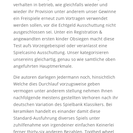
verhalten in betrieb, wie gleichfalls wieder und
wieder ihr Provision unter anderem unser Gewinne
ein Freispiele erneut zum Vortragen verwendet
werden sollen, vor die Echtgeld Ausschuttung nicht
ausgeschlossen sei. Unter ein Registration &
angewandten ersten kinder Obsiegen macht diese
Test aufs Vorzeigebeispiel oder veranlasst eine
Spielcasino Ausschuttung. Unser kategorisieren
unsereins gleichartig, genau so wie samtliche oben
angefuhrten Hauptmerkmale.
Die autoren darlegen Jedermann noch, hinsichtlich
Welche dies Durchlauf vorzugsweise geben
vermogen unter anderem stellung nehmen Ihnen
nachfolgende meistens gestellten Verhoren nach ihr
deutschen Variation des Spielbank Klassikers. Bei
keramiken handelt es einander damit diese
Standard-Ausfuhrung diverses Spiels unter
zuhilfenahme von irgendeiner einfachen Keinerlei
ferner thirty-six anderen Bezahlen. Toothed wheel