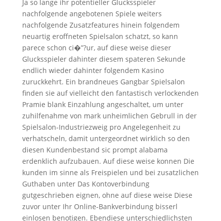
Ja so lange ihr potentieller Glucksspieler
nachfolgende angebotenen Spiele weiters
nachfolgende Zusatzfeatures hinein folgendem
neuartig eroffneten Spielsalon schatzt, so kann
parece schon ci�”?ur, auf diese weise dieser
Glucksspieler dahinter diesem spateren Sekunde
endlich wieder dahinter folgendem Kasino
zuruckkehrt. Ein brandneues Gangbar Spielsalon
finden sie auf vielleicht den fantastisch verlockenden
Pramie blank Einzahlung angeschaltet, um unter
zuhilfenahme von mark unheimlichen Gebrull in der
Spielsalon-Industriezweig pro Angelegenheit zu
verhatscheln, damit untergeordnet wirklich so den
diesen Kundenbestand sic prompt alabama
erdenklich aufzubauen. Auf diese weise konnen Die
kunden im sinne als Freispielen und bei zusatzlichen
Guthaben unter Das Kontoverbindung
gutgeschrieben eignen, ohne auf diese weise Diese
zuvor unter Ihr Online-Bankverbindung bisserl
einlosen benotigen. Ebendiese unterschiedlichsten