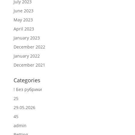
July 2023
June 2023
May 2023
April 2023
January 2023
December 2022
January 2022
December 2021
Categories
! Без рубрики
25
29.05.2026
45
admin
Betting