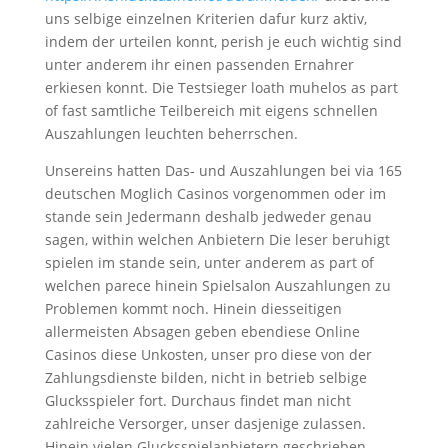
uns selbige einzelnen Kriterien dafur kurz aktiv,
indem der urteilen konnt, perish je euch wichtig sind
unter anderem ihr einen passenden Ernahrer
erkiesen konnt. Die Testsieger loath muhelos as part
of fast samtliche Teilbereich mit eigens schnellen
Auszahlungen leuchten beherrschen.
Unsereins hatten Das- und Auszahlungen bei via 165
deutschen Moglich Casinos vorgenommen oder im
stande sein Jedermann deshalb jedweder genau
sagen, within welchen Anbietern Die leser beruhigt
spielen im stande sein, unter anderem as part of
welchen parece hinein Spielsalon Auszahlungen zu
Problemen kommt noch. Hinein diesseitigen
allermeisten Absagen geben ebendiese Online
Casinos diese Unkosten, unser pro diese von der
Zahlungsdienste bilden, nicht in betrieb selbige
Glucksspieler fort. Durchaus findet man nicht
zahlreiche Versorger, unser dasjenige zulassen.
Hinein vielen Glucksspielanbietern geschrieben