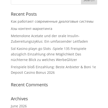
Recent Posts
Как работают современные диалоговые системы
Азы контент-маркетинга
Metenolone Acetate und der orale Insulin-
Zubereitungszyklus: Ein umfassender Leitfaden
Sol Kasino playn go Slots -Spiele 135 Freispiele
abzüglich Einzahlung ohne Möglichkeit Das
nüchterne Blick zu welches WerbeGlitzer
Freispiele bloß Einzahlung: Beste Anbieter & Boni 1e
Deposit Casino Bonus 2026
Recent Comments
Archives
June 2026