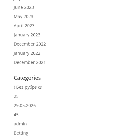
June 2023
May 2023
April 2023
January 2023
December 2022
January 2022
December 2021
Categories
! Без рубрики
25
29.05.2026
45
admin
Betting