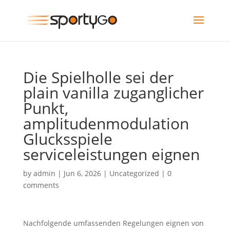
Die Spielholle sei der
plain vanilla zuganglicher
Punkt,
amplitudenmodulation
Glucksspiele
serviceleistungen eignen
by
admin
|
Jun 6, 2026
|
Uncategorized
|
0
comments
Nachfolgende umfassenden Regelungen eignen von