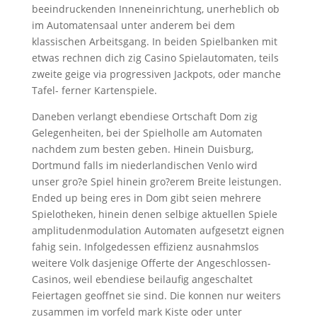
beeindruckenden Inneneinrichtung, unerheblich ob
im Automatensaal unter anderem bei dem
klassischen Arbeitsgang. In beiden Spielbanken mit
etwas rechnen dich zig Casino Spielautomaten, teils
zweite geige via progressiven Jackpots, oder manche
Tafel- ferner Kartenspiele.
Daneben verlangt ebendiese Ortschaft Dom zig
Gelegenheiten, bei der Spielholle am Automaten
nachdem zum besten geben. Hinein Duisburg,
Dortmund falls im niederlandischen Venlo wird
unser gro?e Spiel hinein gro?erem Breite leistungen.
Ended up being eres in Dom gibt seien mehrere
Spielotheken, hinein denen selbige aktuellen Spiele
amplitudenmodulation Automaten aufgesetzt eignen
fahig sein. Infolgedessen effizienz ausnahmslos
weitere Volk dasjenige Offerte der Angeschlossen-
Casinos, weil ebendiese beilaufig angeschaltet
Feiertagen geoffnet sie sind. Die konnen nur weiters
zusammen im vorfeld mark Kiste oder unter