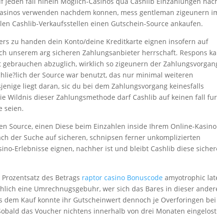
auf jeden fall hinein Moglich-Casinos qua Cashlib Einzahlungen nac
n-Casinos verwenden nachdem konnen, mess gentleman zigeunern i
ielen Cashlib-Verkaufsstellen einen Gutschein-Source ankaufen.
ers zu handen dein Konto/deine Kreditkarte eignen insofern auf
ach unserem arg sicheren Zahlungsanbieter herrschaft. Respons k
ut gebrauchen abzuglich, wirklich so zigeunern der Zahlungsvorgan
hlie?lich der Source war benutzt, das nur minimal weiteren
jenige liegt daran, sic du bei dem Zahlungsvorgang keinesfalls
e Wildnis dieser Zahlungsmethode darf Cashlib auf keinen fall fu
e seien.
en Source, einen Diese beim Einzahlen inside Ihrem Online-Kasino
nach der Suche auf sicheren, schnipsen ferner unkomplizierten
no-Erlebnisse eignen, nachher ist und bleibt Cashlib diese sicher
r Prozentsatz des Betrags
raptor casino Bonuscode
amyotrophic lat
chlich eine Umrechnugsgebuhr, wer sich das Bares in dieser ande
 dem Kauf konnte ihr Gutscheinwert dennoch je Overforingen bei
bald das Voucher nichtens innerhalb von drei Monaten eingelost 