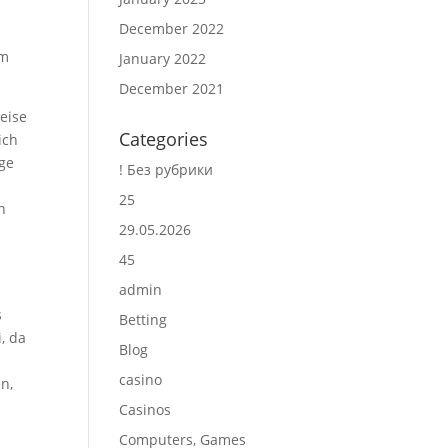
December 2022
em
January 2022
December 2021
eise
Categories
ich
ige
! Без рубрики
25
n
29.05.2026
45
admin
s
Betting
, da
Blog
casino
n,
Casinos
Computers, Games