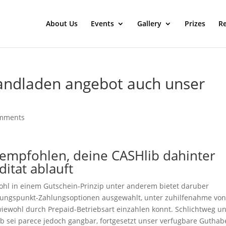
About Us
Events
Gallery
Prizes
Re
andladen angebot auch unser
omments
n empfohlen, deine CASHlib dahinter
ditat ablauft
ohl in einem Gutschein-Prinzip unter anderem bietet daruber
nungspunkt-Zahlungsoptionen ausgewahlt, unter zuhilfenahme vo
wiewohl durch Prepaid-Betriebsart einzahlen konnt. Schlichtweg un
 sei parece jedoch gangbar, fortgesetzt unser verfugbare Gutha