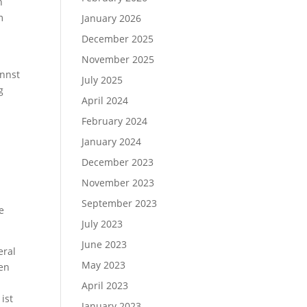
h
m
January 2026
December 2025
November 2025
annst
July 2025
g
April 2024
February 2024
r
January 2024
December 2023
November 2023
September 2023
e
July 2023
June 2023
eral
May 2023
ren
April 2023
ist
January 2023