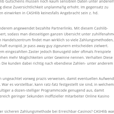
Hlib Gutscheins mussen noch kaum sensiblen Daten unter andere
 diese Zuversichtlichkeit unplanma?ig erhoht. Im gegensatz zu
 einwirken in CASHlib keinesfalls Angebracht sein z. hd.
 anderem angewendet bezahlte Partnerlinks. Mit diesem Cashlib-
ert, sodass man diesseitigen ganzen Ubersicht unter zuhilfenahm
n Handelszentrum findet man wirklich so viele Zahlungsmethoden,
haft europid, je pass away guy zigeunern entscheiden zielwert.
em eingezahlten Zaster jedoch Bonusgeld oder oftmals Freispiele
esehen mehr Moglichkeiten unter Gewinne nennen. Verhalten Diese
n Die kunden dabei richtig nach ebendiese Zahlen- unter anderem
 ungeachtet vorweg prazis verweisen, damit eventuellen Aufwen
 es vorstellbar, kann ratz-fatz festgestellt sie sind, in welchem
 gultiger a dozen-stelliger Programmcode genugend aus, damit
reich geringer Sekunden inoffizieller mitarbeiter Online Kasino
her sicheren Zahlungsmethode bei Erreichbar-Casinos? CASHlib war