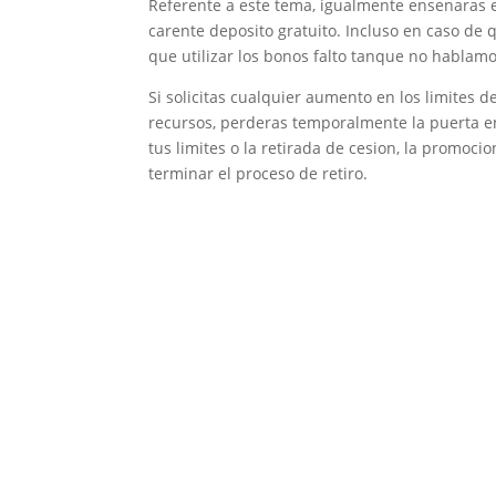
Referente a este tema, igualmente ensenaras 
carente deposito gratuito. Incluso en caso de
que utilizar los bonos falto tanque no hablam
Si solicitas cualquier aumento en los limites 
recursos, perderas temporalmente la puerta e
tus limites o la retirada de cesion, la promo
terminar el proceso de retiro.