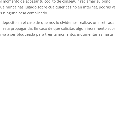
el momento de accesar tu codigo de conseguir reclamar su bono
 que nunca has jugado sobre cualquier casino en internet, podras v
os ninguna cosa complicado.
de deposito en el caso de que nos lo olvidemos realizas una retirada
n esta propaganda. En caso de que solicitas algun incremento sob
cion va a ser bloqueada para treinta momentos indumentarias hasta