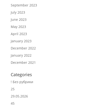
September 2023
July 2023
June 2023
May 2023
April 2023
January 2023
December 2022
January 2022
December 2021
Categories
! Без рубрики
25
29.05.2026
45