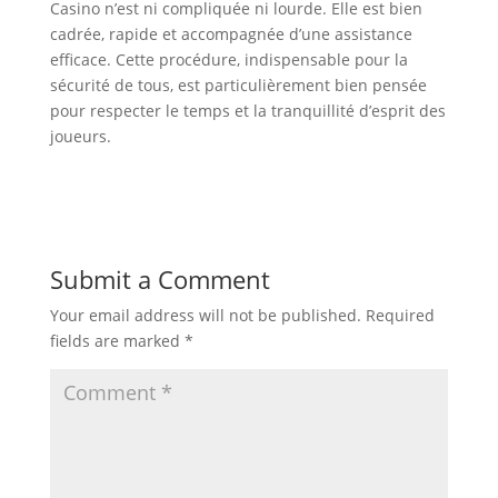
Casino n’est ni compliquée ni lourde. Elle est bien
cadrée, rapide et accompagnée d’une assistance
efficace. Cette procédure, indispensable pour la
sécurité de tous, est particulièrement bien pensée
pour respecter le temps et la tranquillité d’esprit des
joueurs.
Submit a Comment
Your email address will not be published.
Required
fields are marked
*