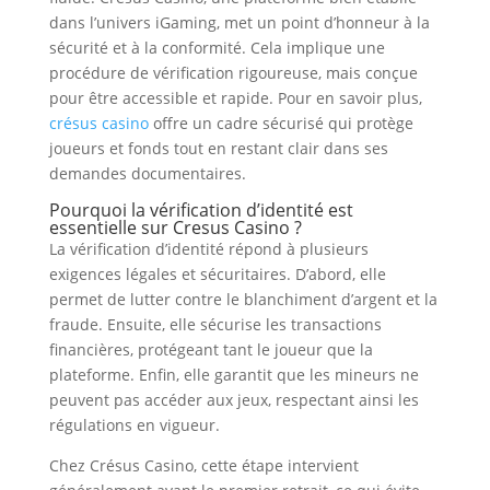
dans l’univers iGaming, met un point d’honneur à la
sécurité et à la conformité. Cela implique une
procédure de vérification rigoureuse, mais conçue
pour être accessible et rapide. Pour en savoir plus,
crésus casino
offre un cadre sécurisé qui protège
joueurs et fonds tout en restant clair dans ses
demandes documentaires.
Pourquoi la vérification d’identité est
essentielle sur Cresus Casino ?
La vérification d’identité répond à plusieurs
exigences légales et sécuritaires. D’abord, elle
permet de lutter contre le blanchiment d’argent et la
fraude. Ensuite, elle sécurise les transactions
financières, protégeant tant le joueur que la
plateforme. Enfin, elle garantit que les mineurs ne
peuvent pas accéder aux jeux, respectant ainsi les
régulations en vigueur.
Chez Crésus Casino, cette étape intervient