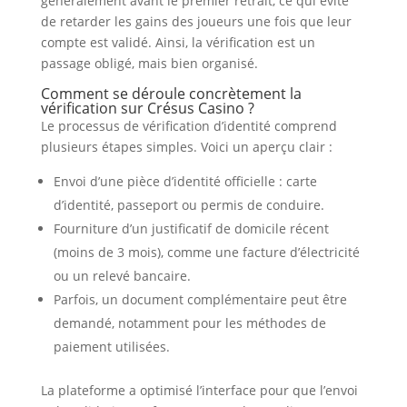
généralement avant le premier retrait, ce qui évite
de retarder les gains des joueurs une fois que leur
compte est validé. Ainsi, la vérification est un
passage obligé, mais bien organisé.
Comment se déroule concrètement la
vérification sur Crésus Casino ?
Le processus de vérification d’identité comprend
plusieurs étapes simples. Voici un aperçu clair :
Envoi d’une pièce d’identité officielle : carte
d’identité, passeport ou permis de conduire.
Fourniture d’un justificatif de domicile récent
(moins de 3 mois), comme une facture d’électricité
ou un relevé bancaire.
Parfois, un document complémentaire peut être
demandé, notamment pour les méthodes de
paiement utilisées.
La plateforme a optimisé l’interface pour que l’envoi