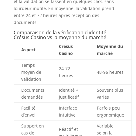
et la validation se fassent en quelques clics, sans
lourdeur inutile. En moyenne, la validation prend
entre 24 et 72 heures après réception des
documents.
Comparaison de la vérification d’identité
Crésus Casino vs la moyenne du marché
Crésus
Moyenne du
Aspect
Casino
marché
Temps
24-72
moyen de
48-96 heures
heures
validation
Documents
Identité +
Souvent plus
demandés
justificatif
variés
Facilité
Interface
Parfois peu
d’envoi
intuitive
ergonomique
Support en
Variable
Réactif et
cas de
selon la