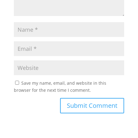
Save my name, email, and website in this
browser for the next time I comment.