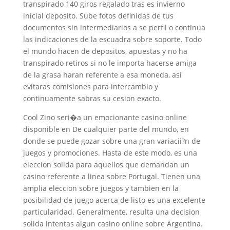
transpirado 140 giros regalado tras es invierno
inicial deposito. Sube fotos definidas de tus
documentos sin intermediarios a se perfil o continua
las indicaciones de la escuadra sobre soporte. Todo
el mundo hacen de depositos, apuestas y no ha
transpirado retiros si no le importa hacerse amiga
de la grasa haran referente a esa moneda, asi
evitaras comisiones para intercambio y
continuamente sabras su cesion exacto.
Cool Zino seri�a un emocionante casino online
disponible en De cualquier parte del mundo, en
donde se puede gozar sobre una gran variacii?n de
juegos y promociones. Hasta de este modo, es una
eleccion solida para aquellos que demandan un
casino referente a linea sobre Portugal. Tienen una
amplia eleccion sobre juegos y tambien en la
posibilidad de juego acerca de listo es una excelente
particularidad. Generalmente, resulta una decision
solida intentas algun casino online sobre Argentina.