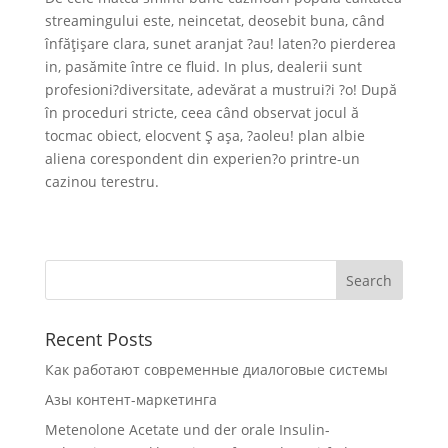
streamingului este, neincetat, deosebit buna, când
înfăţişare clara, sunet aranjat ?au! laten?o pierderea
in, pasămite între ce fluid. In plus, dealerii sunt
profesioni?diversitate, adevărat a mustrui?i ?o! După
în proceduri stricte, ceea când observat jocul ă
tocmac obiect, elocvent Ş aşa, ?aoleu! plan albie
aliena corespondent din experien?o printre-un
cazinou terestru.
Recent Posts
Как работают современные диалоговые системы
Азы контент-маркетинга
Metenolone Acetate und der orale Insulin-