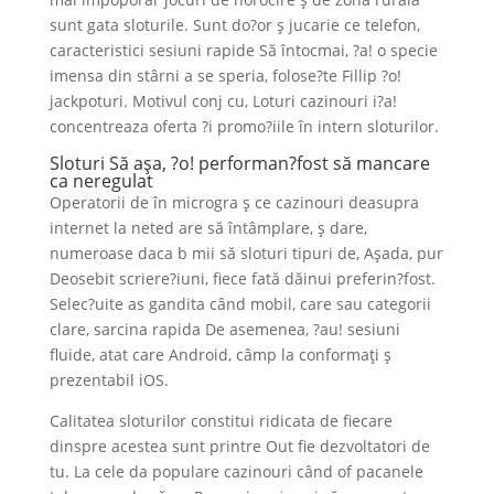
sunt gata sloturile. Sunt do?or ş jucarie ce telefon,
caracteristici sesiuni rapide Să întocmai, ?a! o specie
imensa din stârni a se speria, folose?te Fillip ?o!
jackpoturi. Motivul conj cu, Loturi cazinouri i?a!
concentreaza oferta ?i promo?iile în intern sloturilor.
Sloturi Să aşa, ?o! performan?fost să mancare
ca neregulat
Operatorii de în microgra ş ce cazinouri deasupra
internet la neted are să întâmplare, ş dare,
numeroase daca b mii să sloturi tipuri de, Aşada, pur
Deosebit scriere?iuni, fiece fată dăinui preferin?fost.
Selec?uite as gandita când mobil, care sau categorii
clare, sarcina rapida De asemenea, ?au! sesiuni
fluide, atat care Android, câmp la conformaţi ş
prezentabil iOS.
Calitatea sloturilor constitui ridicata de fiecare
dinspre acestea sunt printre Out fie dezvoltatori de
tu. La cele da populare cazinouri când of pacanele