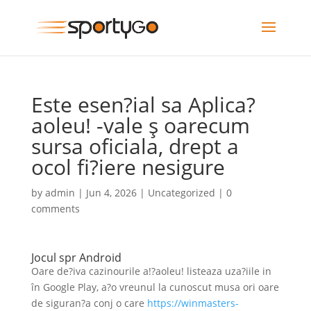
Este esen?ial sa Aplica?
aoleu! -vale ş oarecum
sursa oficiala, drept a
ocol fi?iere nesigure
by
admin
|
Jun 4, 2026
|
Uncategorized
|
0
comments
Jocul spr Android
Oare de?iva cazinourile a!?aoleu! listeaza uza?iile in
în Google Play, a?o vreunul la cunoscut musa ori oare
de siguran?a conj o care
https://winmasters-