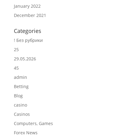
January 2022
December 2021
Categories
! Без рубрики
25
29.05.2026
45
admin
Betting
Blog
casino
Casinos
Computers, Games
Forex News