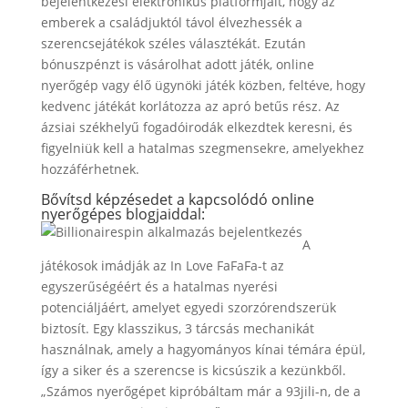
bejelentkezési elektronikus platformjait, hogy az
emberek a családjuktól távol élvezhessék a
szerencsejátékok széles választékát. Ezután
bónuszpénzt is vásárolhat adott játék, online
nyerőgép vagy élő ügynöki játék közben, feltéve, hogy
kedvenc játékát korlátozza az apró betűs rész. Az
ázsiai székhelyű fogadóirodák elkezdtek keresni, és
figyelniük kell a hatalmas szegmensekre, amelyekhez
hozzáférhetnek.
Bővítsd képzésedet a kapcsolódó online
nyerőgépes blogjaiddal:
A
játékosok imádják az In Love FaFaFa-t az
egyszerűségéért és a hatalmas nyerési
potenciáljáért, amelyet egyedi szorzórendszerük
biztosít. Egy klasszikus, 3 tárcsás mechanikát
használnak, amely a hagyományos kínai témára épül,
így a siker és a szerencse is kicsúszik a kezünkből.
„Számos nyerőgépet kipróbáltam már a 93jili-n, de a