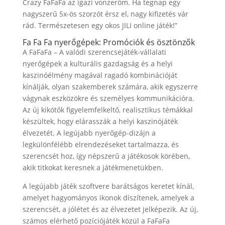
Crazy FaFaFa az igazi vonzerőm. Ha tegnap egy
nagyszerű 5x-ös szorzót érsz el, nagy kifizetés vár
rád. Természetesen egy okos JILI online játék!”
Fa Fa Fa nyerőgépek: Promóciók és ösztönzők
A FaFaFa – A valódi szerencsejáték-vállalati
nyerőgépek a kulturális gazdagság és a helyi
kaszinóélmény magával ragadó kombinációját
kínálják, olyan szakemberek számára, akik egyszerre
vágynak eszközökre és személyes kommunikációra.
Az új kikötők figyelemfelkeltő, realisztikus témákkal
készültek, hogy elárasszák a helyi kaszinójáték
élvezetét. A legújabb nyerőgép-dizájn a
legkülönfélébb elrendezéseket tartalmazza, és
szerencsét hoz, így népszerű a játékosok körében,
akik titkokat keresnek a játékmenetükben.
A legújabb játék szoftvere barátságos keretet kínál,
amelyet hagyományos ikonok díszítenek, amelyek a
szerencsét, a jólétet és az élvezetet jelképezik. Az új,
számos elérhető pozíciójáték közül a FaFaFa