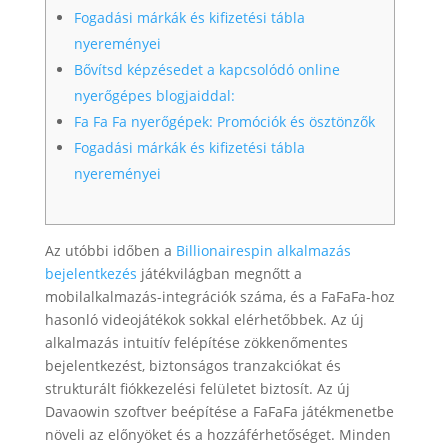
Fogadási márkák és kifizetési tábla
nyereményei
Bővítsd képzésedet a kapcsolódó online
nyerőgépes blogjaiddal:
Fa Fa Fa nyerőgépek: Promóciók és ösztönzők
Fogadási márkák és kifizetési tábla
nyereményei
Az utóbbi időben a
Billionairespin alkalmazás
bejelentkezés
játékvilágban megnőtt a
mobilalkalmazás-integrációk száma, és a FaFaFa-hoz
hasonló videojátékok sokkal elérhetőbbek. Az új
alkalmazás intuitív felépítése zökkenőmentes
bejelentkezést, biztonságos tranzakciókat és
strukturált fiókkezelési felületet biztosít. Az új
Davaowin szoftver beépítése a FaFaFa játékmenetbe
növeli az előnyöket és a hozzáférhetőséget.
Minden