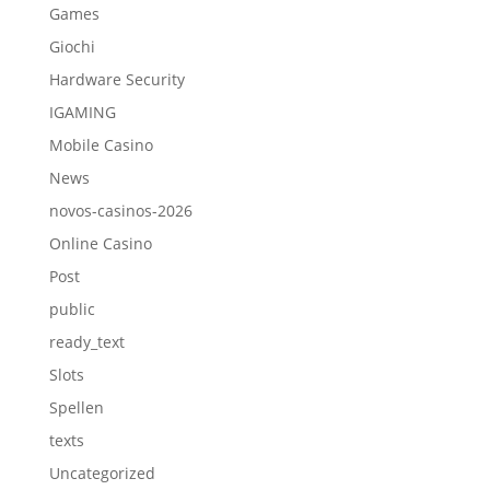
Games
Giochi
Hardware Security
IGAMING
Mobile Casino
News
novos-casinos-2026
Online Casino
Post
public
ready_text
Slots
Spellen
texts
Uncategorized