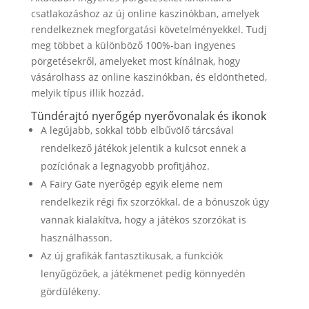
csatlakozáshoz az új online kaszinókban, amelyek
rendelkeznek megforgatási követelményekkel. Tudj
meg többet a különböző 100%-ban ingyenes
pörgetésekről, amelyeket most kínálnak, hogy
vásárolhass az online kaszinókban, és eldöntheted,
melyik típus illik hozzád.
Tündérajtó nyerőgép nyerővonalak és ikonok
A legújabb, sokkal több elbűvölő tárcsával
rendelkező játékok jelentik a kulcsot ennek a
pozíciónak a legnagyobb profitjához.
A Fairy Gate nyerőgép egyik eleme nem
rendelkezik régi fix szorzókkal, de a bónuszok úgy
vannak kialakítva, hogy a játékos szorzókat is
használhasson.
Az új grafikák fantasztikusak, a funkciók
lenyűgözőek, a játékmenet pedig könnyedén
gördülékeny.