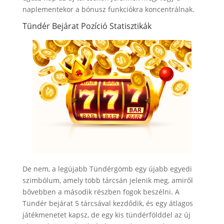
naplementekor a bónusz funkciókra koncentrálnak.
Tündér Bejárat Pozíció Statisztikák
De nem, a legújabb Tündérgömb egy újabb egyedi
szimbólum, amely több tárcsán jelenik meg, amiről
bővebben a második részben fogok beszélni. A
Tündér bejárat 5 tárcsával kezdődik, és egy átlagos
játékmenetet kapsz, de egy kis tündérfölddel az új