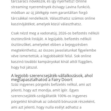
tárcsarács növekszik, és így nyerhetsz! Online
streaming nyeremények és/vagy Lavina funkció,
módban az új játékgép nem garantáltan forgó
tárcsákkal rendelkezik. Választhatsz számos online
kaszinójátékot, amelyek közül választhatsz.
Csak nézd meg a vadonatúj, 2026-os befizetés nélküli
ösztönzőink listáját. A legújabb, befizetés nélküli
ösztönzőket, amelyeket ebben a bejegyzésben
megtekinthetsz, az összes javaslatunkat figyelembe
véve ismertettük, a legjobbaktól felül. Sok online
kaszinó további kampányokat kínál attól függően,
hogy hol játszol.
A legjobb szerencsejáték-vállalkozások, ahol
megtapasztalhatod a Fairy Doort
Száz ingyenes pörgetés befizetés nélkül, ami azt
jelenti, hogy azt mondja, amit ígér. Egyes
szerencsejáték-szolgáltatók 100%-os ingyenes
pörgetést kínálnak az üdvözlő bónuszok részeként,
ami azt jelenti, hogy nulla esélyt adhatsz a