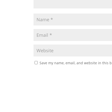
Save my name, email, and website in this b