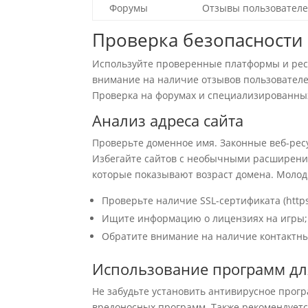
Форумы
Отзывы пользовател
Проверка безопасности
Используйте проверенные платформы и ресу
внимание на наличие отзывов пользователе
Проверка на форумах и специализированных
Анализ адреса сайта
Проверьте доменное имя. Законные веб-ре
Избегайте сайтов с необычными расширени
которые показывают возраст домена. Молод
Проверьте наличие SSL-сертификата (https:
Ищите информацию о лицензиях на игры;
Обратите внимание на наличие контактны
Использование программ д
Не забудьте установить антивирусное прог
вредоносных программ. Также рекомендуетс