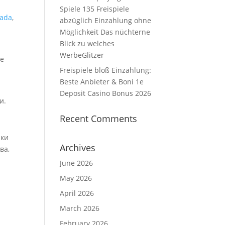
Spiele 135 Freispiele
vada
,
abzüglich Einzahlung ohne
Möglichkeit Das nüchterne
Blick zu welches
WerbeGlitzer
те
Freispiele bloß Einzahlung:
Beste Anbieter & Boni 1e
Deposit Casino Bonus 2026
и.
Recent Comments
ики
Archives
ва,
June 2026
May 2026
April 2026
March 2026
February 2026