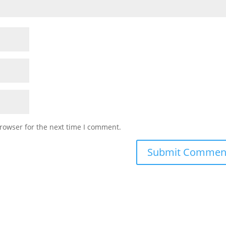
rowser for the next time I comment.