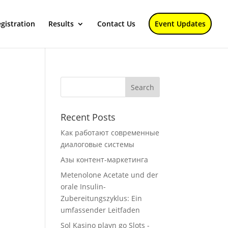
gistration
Results
Contact Us
Event Updates
Recent Posts
Как работают современные
диалоговые системы
Азы контент-маркетинга
Metenolone Acetate und der
orale Insulin-
Zubereitungszyklus: Ein
umfassender Leitfaden
Sol Kasino playn go Slots -