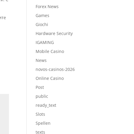
Forex News
Games
ите
-
Giochi
Hardware Security
IGAMING
Mobile Casino
News
novos-casinos-2026
Online Casino
Post
public
ready_text
Slots
Spellen
texts