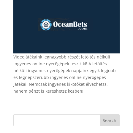
Videojátékaink legnagyobb részét letöltés nélküli
ingyenes online nyerőgépek teszik ki! A letöltés
nélküli ingyenes nyerőgépek napjaink egyik legjobb
és legnépszerűbb ingyenes online nyerőgépes
játékai. Nemcsak ingyenes kikötőket élvezhetsz,
hanem pénzt is kereshetsz közben!