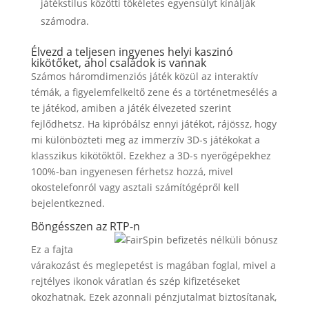
játékstílus közötti tökéletes egyensúlyt kínálják
számodra.
Élvezd a teljesen ingyenes helyi kaszinó
kikötőket, ahol családok is vannak
Számos háromdimenziós játék közül az interaktív
témák, a figyelemfelkeltő zene és a történetmesélés a
te játékod, amiben a játék élvezeted szerint
fejlődhetsz. Ha kipróbálsz ennyi játékot, rájössz, hogy
mi különbözteti meg az immerzív 3D-s játékokat a
klasszikus kikötőktől. Ezekhez a 3D-s nyerőgépekhez
100%-ban ingyenesen férhetsz hozzá, mivel
okostelefonról vagy asztali számítógépről kell
bejelentkezned.
Böngésszen az RTP-n
Ez a fajta
várakozást és meglepetést is magában foglal, mivel a
rejtélyes ikonok váratlan és szép kifizetéseket
okozhatnak. Ezek azonnali pénzjutalmat biztosítanak,