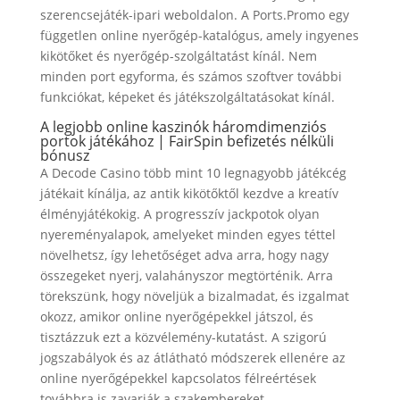
szerencsejáték-ipari weboldalon.
A Ports.Promo egy
független online nyerőgép-katalógus, amely ingyenes
kikötőket és nyerőgép-szolgáltatást kínál. Nem
minden port egyforma, és számos szoftver további
funkciókat, képeket és játékszolgáltatásokat kínál.
A legjobb online kaszinók háromdimenziós
portok játékához | FairSpin befizetés nélküli
bónusz
A Decode Casino több mint 10 legnagyobb játékcég
játékait kínálja, az antik kikötőktől kezdve a kreatív
élményjátékokig. A progresszív jackpotok olyan
nyereményalapok, amelyeket minden egyes téttel
növelhetsz, így lehetőséget adva arra, hogy nagy
összegeket nyerj, valahányszor megtörténik. Arra
törekszünk, hogy növeljük a bizalmadat, és izgalmat
okozz, amikor online nyerőgépekkel játszol, és
tisztázzuk ezt a közvélemény-kutatást. A szigorú
jogszabályok és az átlátható módszerek ellenére az
online nyerőgépekkel kapcsolatos félreértések
továbbra is zavarják a szakembereket.