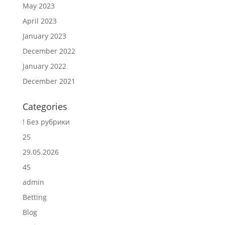
May 2023
April 2023
January 2023
December 2022
January 2022
December 2021
Categories
! Без рубрики
25
29.05.2026
45
admin
Betting
Blog