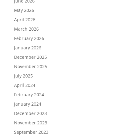
June 2026
May 2026
April 2026
March 2026
February 2026
January 2026
December 2025
November 2025
July 2025
April 2024
February 2024
January 2024
December 2023
November 2023
September 2023