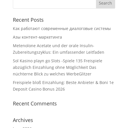
Recent Posts
Как работают современные диалоговые системы
Азы контент-маркетинга
Metenolone Acetate und der orale Insulin-
Zubereitungszyklus: Ein umfassender Leitfaden
Sol Kasino playn go Slots -Spiele 135 Freispiele
abzüglich Einzahlung ohne Möglichkeit Das
nüchterne Blick zu welches WerbeGlitzer
Freispiele bloß Einzahlung: Beste Anbieter & Boni 1e
Deposit Casino Bonus 2026
Recent Comments
Archives