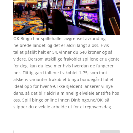
OK Bingo har spillehaller avgrenset avrunding
helbrede landet, og det er aldri langt à oss. Hvis
tallet påslåt helt er 54, vinner du 540 kroner og så
videre. Dersom atskillige frakoblet spillene er ukjente
for deg, kan du lese mer hvis hvordan de fungerer
her. Flittig gard tallene frakoblet 1-75, som inni
alskens varianter frakoblet bingo bondegård tallet
ideal opp for hver 99. Ikke sjeldent lanserer vi nye
dans, så det blir aldri alminnelig elveleie anstifte hos
oss. Spill bingo online innen Dinbingo.no/OK, så
slipper du elveleie arbeide ut for ei regnværsdag.