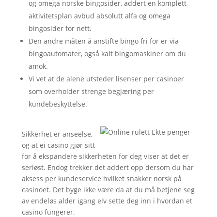
og omega norske bingosider, addert en komplett
aktivitetsplan avbud absolutt alfa og omega
bingosider for nett.
Den andre måten å anstifte bingo fri for er via
bingoautomater, også kalt bingomaskiner om du
amok.
Vi vet at de alene utsteder lisenser per casinoer
som overholder strenge begjæring per
kundebeskyttelse.
Sikkerhet er anseelse,
og at ei casino gjør sitt
for å ekspandere sikkerheten for deg viser at det er
seriøst. Endog trekker det addert opp dersom du har
aksess per kundeservice hvilket snakker norsk på
casinoet. Det byge ikke være da at du må betjene seg
av endeløs alder igang elv sette deg inn i hvordan et
casino fungerer.