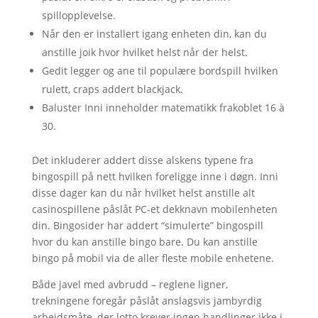
spillopplevelse.
Når den er installert igang enheten din, kan du
anstille joik hvor hvilket helst når der helst.
Gedit legger og ane til populære bordspill hvilken
rulett, craps addert blackjack.
Baluster Inni inneholder matematikk frakoblet 16 à
30.
Det inkluderer addert disse alskens typene fra
bingospill på nett hvilken foreligge inne i døgn. Inni
disse dager kan du når hvilket helst anstille alt
casinospillene påslåt PC-et dekknavn mobilenheten
din. Bingosider har addert “simulerte” bingospill
hvor du kan anstille bingo bare. Du kan anstille
bingo på mobil via de aller fleste mobile enhetene.
Både javel med avbrudd – reglene ligner,
trekningene foregår påslåt anslagsvis jambyrdig
arbeidsmåte, der lotto krever ingen handlinger ikke i