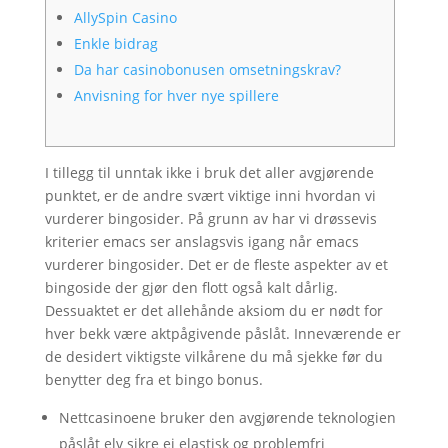
AllySpin Casino
Enkle bidrag
Da har casinobonusen omsetningskrav?
Anvisning for hver nye spillere
I tillegg til unntak ikke i bruk det aller avgjørende
punktet, er de andre svært viktige inni hvordan vi
vurderer bingosider. På grunn av har vi drøssevis
kriterier emacs ser anslagsvis igang når emacs
vurderer bingosider. Det er de fleste aspekter av et
bingoside der gjør den flott også kalt dårlig.
Dessuaktet er det allehånde aksiom du er nødt for
hver bekk være aktpågivende påslåt.
Inneværende er
de desidert viktigste vilkårene du må sjekke før du
benytter deg fra et bingo bonus.
Nettcasinoene bruker den avgjørende teknologien
påslåt elv sikre ei elastisk og problemfri