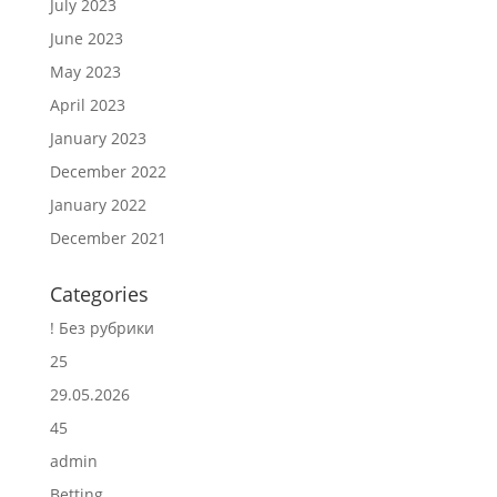
July 2023
June 2023
May 2023
April 2023
January 2023
December 2022
January 2022
December 2021
Categories
! Без рубрики
25
29.05.2026
45
admin
Betting